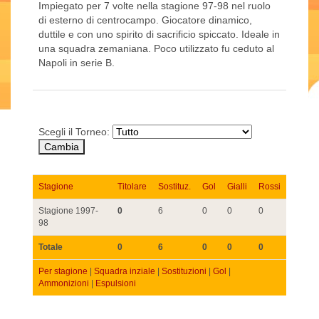
Impiegato per 7 volte nella stagione 97-98 nel ruolo
di esterno di centrocampo. Giocatore dinamico,
duttile e con uno spirito di sacrificio spiccato. Ideale in
una squadra zemaniana. Poco utilizzato fu ceduto al
Napoli in serie B.
Scegli il Torneo:
Stagione
Titolare
Sostituz.
Gol
Gialli
Rossi
Stagione 1997-
0
6
0
0
0
98
Totale
0
6
0
0
0
Per stagione
|
Squadra inziale
|
Sostituzioni
|
Gol
|
Ammonizioni
|
Espulsioni