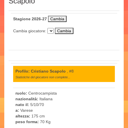
Scapolo
Stagione 2026-27
Cambia giocatore:
Profilo: Cristiano Scapolo
, #8
Statistiche del giocatore non complete...
ruolo:
Centrocampista
nazionalità:
Italiana
nato il:
5/10/70
a:
Varese
altezza:
175 cm
peso forma:
70 Kg