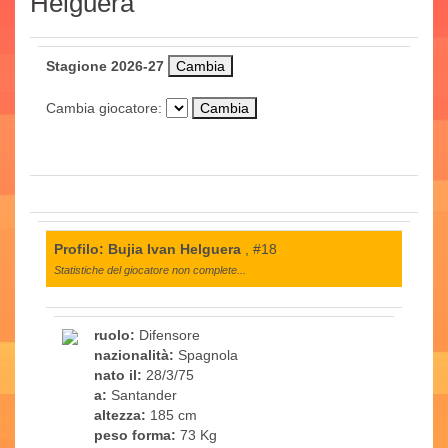
Helguera
Stagione 2026-27
Cambia giocatore:
Profilo: Bujia Ivan Helguera
, #18
Statistiche del giocatore non complete...
ruolo:
Difensore
nazionalità:
Spagnola
nato il:
28/3/75
a:
Santander
altezza:
185 cm
peso forma:
73 Kg