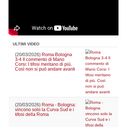
ULTIMI VIDEO
(20/03/2026)
Roma Bologna
3-4 Il commento di Mario
Corsi: I tifosi meritano di più.
Così non si può andare avanti
(20/03/2026)
Roma - Bologna:
vincono solo la Curva Sud e i
tifosi della Roma