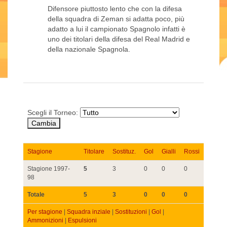
Difensore piuttosto lento che con la difesa
della squadra di Zeman si adatta poco, più
adatto a lui il campionato Spagnolo infatti è
uno dei titolari della difesa del Real Madrid e
della nazionale Spagnola.
Scegli il Torneo:
Stagione
Titolare
Sostituz.
Gol
Gialli
Rossi
Stagione 1997-
5
3
0
0
0
98
Totale
5
3
0
0
0
Per stagione
|
Squadra inziale
|
Sostituzioni
|
Gol
|
Ammonizioni
|
Espulsioni