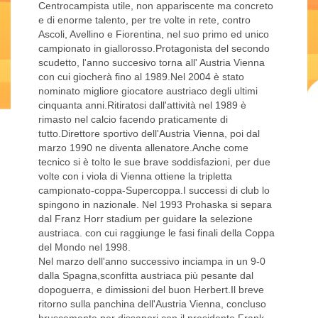
Centrocampista utile, non appariscente ma concreto
e di enorme talento, per tre volte in rete, contro
Ascoli, Avellino e Fiorentina, nel suo primo ed unico
campionato in giallorosso.Protagonista del secondo
scudetto, l'anno succesivo torna all' Austria Vienna
con cui giocherà fino al 1989.Nel 2004 è stato
nominato migliore giocatore austriaco degli ultimi
cinquanta anni.Ritiratosi dall'attività nel 1989 è
rimasto nel calcio facendo praticamente di
tutto.Direttore sportivo dell'Austria Vienna, poi dal
marzo 1990 ne diventa allenatore.Anche come
tecnico si è tolto le sue brave soddisfazioni, per due
volte con i viola di Vienna ottiene la tripletta
campionato-coppa-Supercoppa.I successi di club lo
spingono in nazionale. Nel 1993 Prohaska si separa
dal Franz Horr stadium per guidare la selezione
austriaca. con cui raggiunge le fasi finali della Coppa
del Mondo nel 1998.
Nel marzo dell'anno successivo inciampa in un 9-0
dalla Spagna,sconfitta austriaca più pesante dal
dopoguerra, e dimissioni del buon Herbert.Il breve
ritorno sulla panchina dell'Austria Vienna, concluso