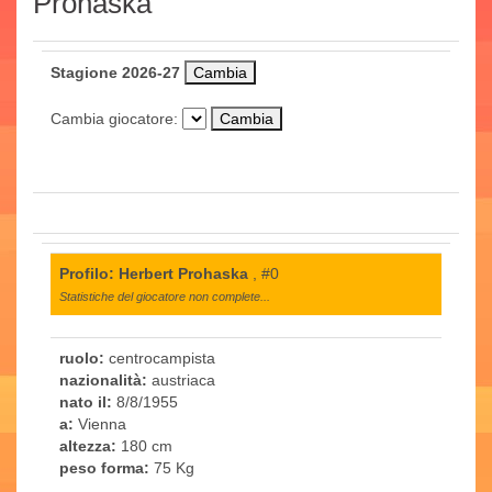
Prohaska
Stagione 2026-27
Cambia giocatore:
Profilo: Herbert Prohaska
, #0
Statistiche del giocatore non complete...
ruolo:
centrocampista
nazionalità:
austriaca
nato il:
8/8/1955
a:
Vienna
altezza:
180 cm
peso forma:
75 Kg