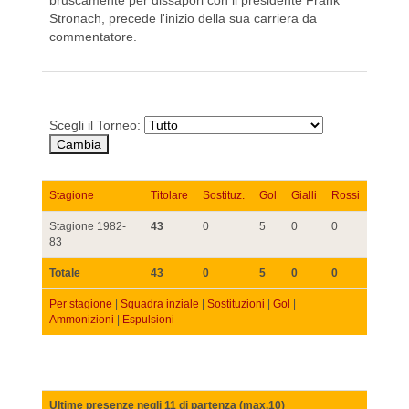
bruscamente per dissapori con il presidente Frank
Stronach, precede l'inizio della sua carriera da
commentatore.
Scegli il Torneo:
Stagione
Titolare
Sostituz.
Gol
Gialli
Rossi
Stagione 1982-
43
0
5
0
0
83
Totale
43
0
5
0
0
Per stagione
|
Squadra inziale
|
Sostituzioni
|
Gol
|
Ammonizioni
|
Espulsioni
Ultime presenze negli 11 di partenza (max.10)