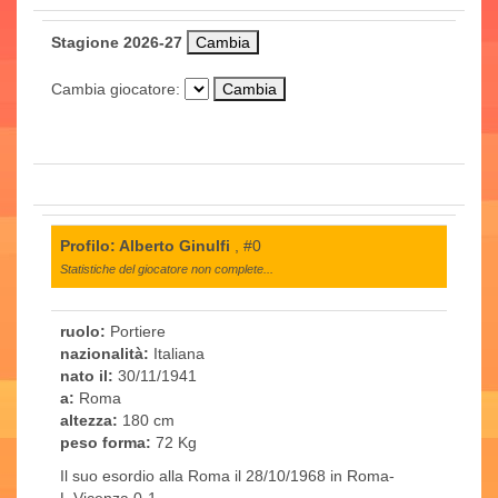
Stagione 2026-27
Cambia giocatore:
Profilo: Alberto Ginulfi
, #0
Statistiche del giocatore non complete...
ruolo:
Portiere
nazionalità:
Italiana
nato il:
30/11/1941
a:
Roma
altezza:
180 cm
peso forma:
72 Kg
Il suo esordio alla Roma il 28/10/1968 in Roma-