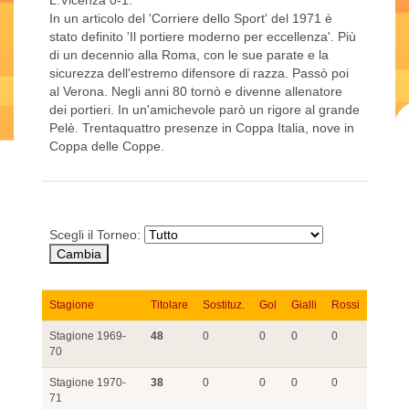
L.Vicenza 0-1.
In un articolo del 'Corriere dello Sport' del 1971 è
stato definito 'Il portiere moderno per eccellenza'. Più
di un decennio alla Roma, con le sue parate e la
sicurezza dell'estremo difensore di razza. Passò poi
al Verona. Negli anni 80 tornò e divenne allenatore
dei portieri. In un'amichevole parò un rigore al grande
Pelè. Trentaquattro presenze in Coppa Italia, nove in
Coppa delle Coppe.
Scegli il Torneo:
Stagione
Titolare
Sostituz.
Gol
Gialli
Rossi
Stagione 1969-
48
0
0
0
0
70
Stagione 1970-
38
0
0
0
0
71