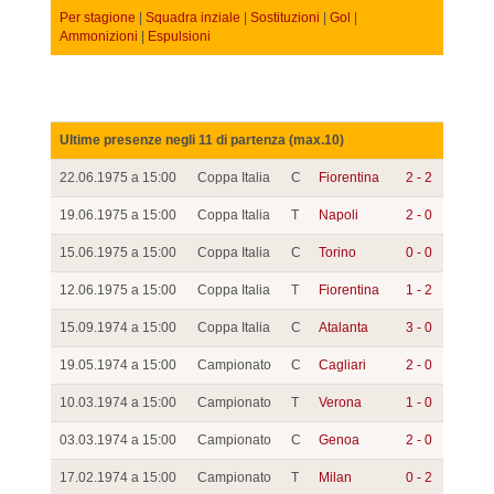
Per stagione
|
Squadra inziale
|
Sostituzioni
|
Gol
|
Ammonizioni
|
Espulsioni
Ultime presenze negli 11 di partenza (max.10)
22.06.1975 a 15:00
Coppa Italia
C
Fiorentina
2 - 2
19.06.1975 a 15:00
Coppa Italia
T
Napoli
2 - 0
15.06.1975 a 15:00
Coppa Italia
C
Torino
0 - 0
12.06.1975 a 15:00
Coppa Italia
T
Fiorentina
1 - 2
15.09.1974 a 15:00
Coppa Italia
C
Atalanta
3 - 0
19.05.1974 a 15:00
Campionato
C
Cagliari
2 - 0
10.03.1974 a 15:00
Campionato
T
Verona
1 - 0
03.03.1974 a 15:00
Campionato
C
Genoa
2 - 0
17.02.1974 a 15:00
Campionato
T
Milan
0 - 2