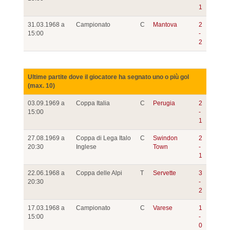
1
31.03.1968 a
Campionato
C
Mantova
2
15:00
-
2
Ultime partite dove il giocatore ha segnato uno o più gol
(max. 10)
03.09.1969 a
Coppa Italia
C
Perugia
2
15:00
-
1
27.08.1969 a
Coppa di Lega Italo
C
Swindon
2
20:30
Inglese
Town
-
1
22.06.1968 a
Coppa delle Alpi
T
Servette
3
20:30
-
2
17.03.1968 a
Campionato
C
Varese
1
15:00
-
0