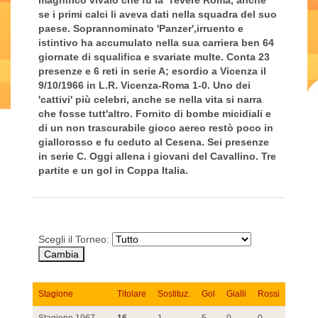
magnifico vivaio che fu la 'Tevere Roma, anche
se i primi calci li aveva dati nella squadra del suo
paese. Soprannominato 'Panzer',irruento e
istintivo ha accumulato nella sua carriera ben 64
giornate di squalifica e svariate multe. Conta 23
presenze e 6 reti in serie A; esordio a Vicenza il
9/10/1966 in L.R. Vicenza-Roma 1-0. Uno dei
'cattivi' più celebri, anche se nella vita si narra
che fosse tutt'altro. Fornito di bombe micidiali e
di un non trascurabile gioco aereo restò poco in
giallorosso e fu ceduto al Cesena. Sei presenze
in serie C. Oggi allena i giovani del Cavallino. Tre
partite e un gol in Coppa Italia.
Scegli il Torneo:
Stagione
Titolare
Sostituz.
Gol
Gialli
Rossi