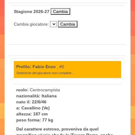
Stagione 2026-27
Cambia giocatore:
Profilo: Fabio Enzo
, #0
Statistiche del giocatore non complete...
ruolo:
Centrocampista
nazionalità:
Italiana
nato il:
22/6/46
a:
Cavallino (Ve)
altezza:
187 cm
peso forma:
77 kg
Dal carattere estroso, proveniva da quel