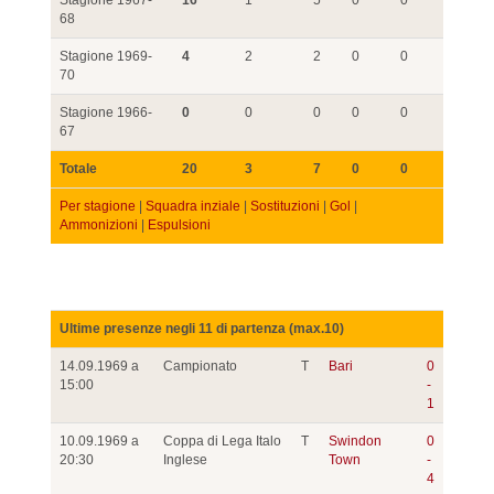
Stagione 1967-
16
1
5
0
0
68
Stagione 1969-
4
2
2
0
0
70
Stagione 1966-
0
0
0
0
0
67
Totale
20
3
7
0
0
Per stagione
|
Squadra inziale
|
Sostituzioni
|
Gol
|
Ammonizioni
|
Espulsioni
Ultime presenze negli 11 di partenza (max.10)
14.09.1969 a
Campionato
T
Bari
0
15:00
-
1
10.09.1969 a
Coppa di Lega Italo
T
Swindon
0
20:30
Inglese
Town
-
4