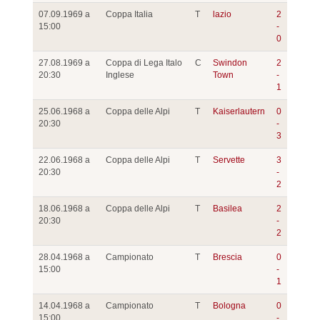
07.09.1969 a
Coppa Italia
T
lazio
2
15:00
-
0
27.08.1969 a
Coppa di Lega Italo
C
Swindon
2
20:30
Inglese
Town
-
1
25.06.1968 a
Coppa delle Alpi
T
Kaiserlautern
0
20:30
-
3
22.06.1968 a
Coppa delle Alpi
T
Servette
3
20:30
-
2
18.06.1968 a
Coppa delle Alpi
T
Basilea
2
20:30
-
2
28.04.1968 a
Campionato
T
Brescia
0
15:00
-
1
14.04.1968 a
Campionato
T
Bologna
0
15:00
-