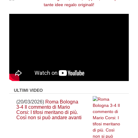
ULTIMI VIDEO
(20/03/2026)
Roma Bologna
3-4 Il commento di Mario
Corsi: I tifosi meritano di più.
Così non si può andare avanti