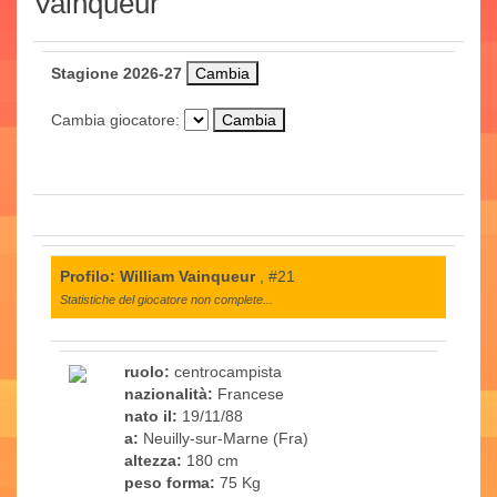
Vainqueur
Stagione 2026-27
Cambia giocatore:
Profilo: William Vainqueur
, #21
Statistiche del giocatore non complete...
ruolo:
centrocampista
nazionalità:
Francese
nato il:
19/11/88
a:
Neuilly-sur-Marne (Fra)
altezza:
180 cm
peso forma:
75 Kg