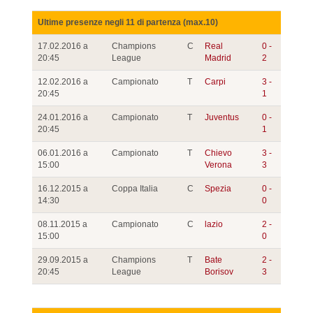
Ultime presenze negli 11 di partenza (max.10)
17.02.2016 a
Champions
C
Real
0 -
20:45
League
Madrid
2
12.02.2016 a
Campionato
T
Carpi
3 -
20:45
1
24.01.2016 a
Campionato
T
Juventus
0 -
20:45
1
06.01.2016 a
Campionato
T
Chievo
3 -
15:00
Verona
3
16.12.2015 a
Coppa Italia
C
Spezia
0 -
14:30
0
08.11.2015 a
Campionato
C
lazio
2 -
15:00
0
29.09.2015 a
Champions
T
Bate
2 -
20:45
League
Borisov
3