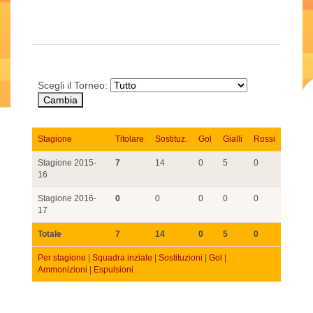
Scegli il Torneo:
Stagione
Titolare
Sostituz.
Gol
Gialli
Rossi
Stagione 2015-
7
14
0
5
0
16
Stagione 2016-
0
0
0
0
0
17
Totale
7
14
0
5
0
Per stagione
|
Squadra inziale
|
Sostituzioni
|
Gol
|
Ammonizioni
|
Espulsioni