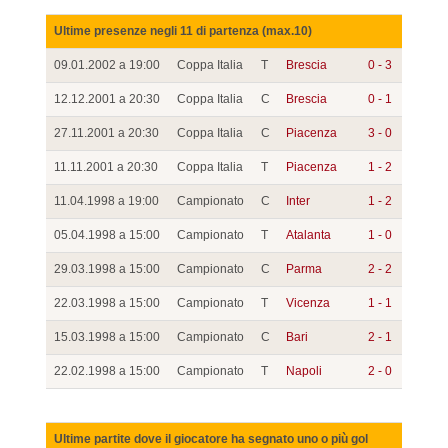
Ultime presenze negli 11 di partenza (max.10)
09.01.2002 a 19:00
Coppa Italia
T
Brescia
0 - 3
12.12.2001 a 20:30
Coppa Italia
C
Brescia
0 - 1
27.11.2001 a 20:30
Coppa Italia
C
Piacenza
3 - 0
11.11.2001 a 20:30
Coppa Italia
T
Piacenza
1 - 2
11.04.1998 a 19:00
Campionato
C
Inter
1 - 2
05.04.1998 a 15:00
Campionato
T
Atalanta
1 - 0
29.03.1998 a 15:00
Campionato
C
Parma
2 - 2
22.03.1998 a 15:00
Campionato
T
Vicenza
1 - 1
15.03.1998 a 15:00
Campionato
C
Bari
2 - 1
22.02.1998 a 15:00
Campionato
T
Napoli
2 - 0
Ultime partite dove il giocatore ha segnato uno o più gol