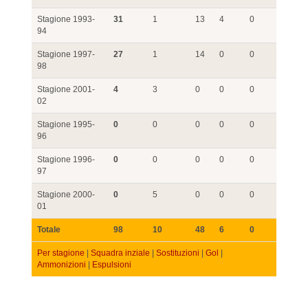
Stagione 1993-
31
1
13
4
0
94
Stagione 1997-
27
1
14
0
0
98
Stagione 2001-
4
3
0
0
0
02
Stagione 1995-
0
0
0
0
0
96
Stagione 1996-
0
0
0
0
0
97
Stagione 2000-
0
5
0
0
0
01
Totale
98
10
48
6
0
Per stagione
|
Squadra inziale
|
Sostituzioni
|
Gol
|
Ammonizioni
|
Espulsioni