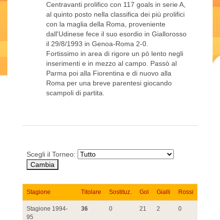
Centravanti prolifico con 117 goals in serie A,
al quinto posto nella classifica dei più prolifici
con la maglia della Roma, proveniente
dall'Udinese fece il suo esordio in Giallorosso
il 29/8/1993 in Genoa-Roma 2-0.
Fortissimo in area di rigore un pò lento negli
inserimenti e in mezzo al campo. Passò al
Parma poi alla Fiorentina e di nuovo alla
Roma per una breve parentesi giocando
scampoli di partita.
Scegli il Torneo:
Stagione
Titolare
Sostituz.
Gol
Gialli
Rossi
Stagione 1994-
36
0
21
2
0
95