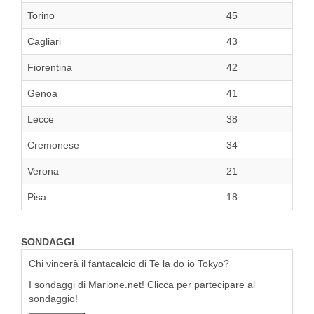
Torino
45
Cagliari
43
Fiorentina
42
Genoa
41
Lecce
38
Cremonese
34
Verona
21
Pisa
18
SONDAGGI
Chi vincerà il fantacalcio di Te la do io Tokyo?
I sondaggi di Marione.net! Clicca per partecipare al
sondaggio!