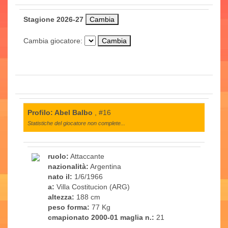
Stagione 2026-27
Cambia giocatore:
Profilo: Abel Balbo
, #16
Statistiche del giocatore non complete...
ruolo:
Attaccante
nazionalità:
Argentina
nato il:
1/6/1966
a:
Villa Costitucion (ARG)
altezza:
188 cm
peso forma:
77 Kg
cmapionato 2000-01 maglia n.:
21