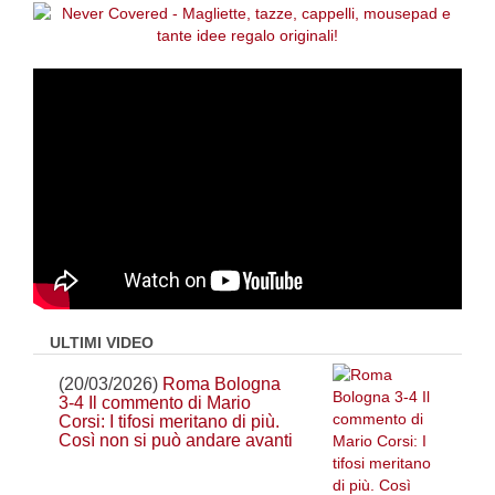
ULTIMI VIDEO
(20/03/2026)
Roma Bologna
3-4 Il commento di Mario
Corsi: I tifosi meritano di più.
Così non si può andare avanti