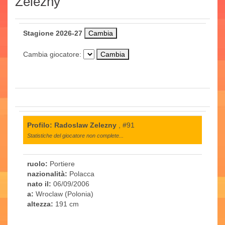
Zelezny
Stagione 2026-27
Cambia giocatore:
Profilo: Radoslaw Zelezny
, #91
Statistiche del giocatore non complete...
ruolo:
Portiere
nazionalità:
Polacca
nato il:
06/09/2006
a:
Wroclaw (Polonia)
altezza:
191 cm