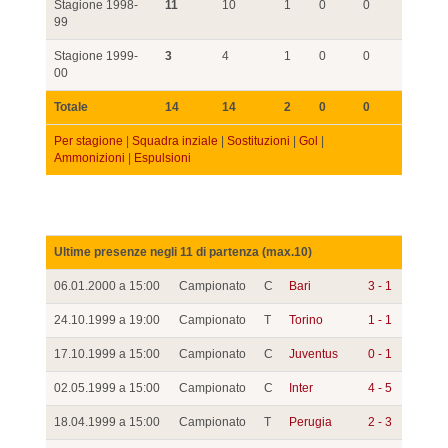
Stagione 1998-
11
10
1
0
0
99
Stagione 1999-
3
4
1
0
0
00
Totale
14
14
2
0
0
Per stagione
|
Squadra inziale
|
Sostituzioni
|
Gol
|
Ammonizioni
|
Espulsioni
Ultime presenze negli 11 di partenza (max.10)
06.01.2000 a 15:00
Campionato
C
Bari
3 - 1
24.10.1999 a 19:00
Campionato
T
Torino
1 - 1
17.10.1999 a 15:00
Campionato
C
Juventus
0 - 1
02.05.1999 a 15:00
Campionato
C
Inter
4 - 5
18.04.1999 a 15:00
Campionato
T
Perugia
2 - 3