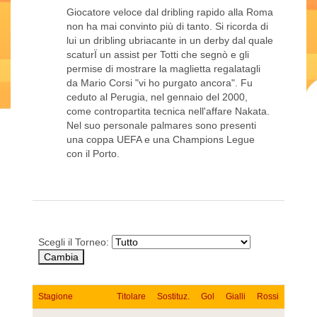
Giocatore veloce dal dribling rapido alla Roma
non ha mai convinto più di tanto. Si ricorda di
lui un dribling ubriacante in un derby dal quale
scaturÏ un assist per Totti che segnò e gli
permise di mostrare la maglietta regalatagli
da Mario Corsi "vi ho purgato ancora". Fu
ceduto al Perugia, nel gennaio del 2000,
come contropartita tecnica nell'affare Nakata.
Nel suo personale palmares sono presenti
una coppa UEFA e una Champions Legue
con il Porto.
Scegli il Torneo:
Stagione
Titolare
Sostituz.
Gol
Gialli
Rossi