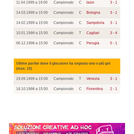
11.04.1999 a 19:00
Campionato
C
lazio
3 - 1
14.03.1999 a 15:00
Campionato
C
Bologna
3 - 1
14.02.1999 a 15:00
Campionato
C
Sampdoria
3 - 1
10.01.1999 a 15:00
Campionato
T
Cagliari
3 - 4
06.12.1998 a 15:00
Campionato
C
Perugia
5 - 1
Ultime partite dove il giocatore ha segnato uno o più gol
(max. 10)
19.09.1999 a 15:00
Campionato
T
Venezia
3 - 1
18.10.1998 a 15:00
Campionato
C
Fiorentina
2 - 1