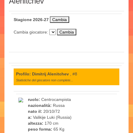
Alenitchev
Stagione 2026-27
Cambia giocatore:
Profilo: Dimitrij Alenitchev
, #8
Statistiche del giocatore non complete...
ruolo:
Centrocampista
nazionalità:
Russa
nato il:
20/10/72
a:
Valikije Luki (Russia)
altezza:
170 cm
peso forma:
65 Kg