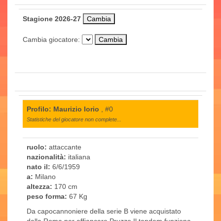
Stagione 2026-27
Cambia giocatore:
Profilo: Maurizio Iorio
, #0
Statistiche del giocatore non complete...
ruolo:
attaccante
nazionalità:
italiana
nato il:
6/6/1959
a:
Milano
altezza:
170 cm
peso forma:
67 Kg
Da capocannoniere della serie B viene acquistato