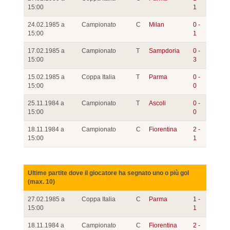
15:00
1
24.02.1985 a
Campionato
C
Milan
0 -
15:00
1
17.02.1985 a
Campionato
T
Sampdoria
0 -
15:00
3
15.02.1985 a
Coppa Italia
T
Parma
0 -
15:00
0
25.11.1984 a
Campionato
T
Ascoli
0 -
15:00
0
18.11.1984 a
Campionato
C
Fiorentina
2 -
15:00
1
Ultime partite dove il giocatore ha segnato uno o più gol
(max. 10)
27.02.1985 a
Coppa Italia
C
Parma
1 -
15:00
1
18.11.1984 a
Campionato
C
Fiorentina
2 -