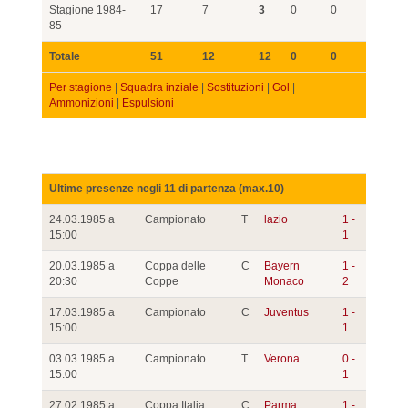
Stagione 1984-
17
7
3
0
0
85
Totale
51
12
12
0
0
Per stagione
|
Squadra inziale
|
Sostituzioni
|
Gol
|
Ammonizioni
|
Espulsioni
Ultime presenze negli 11 di partenza (max.10)
24.03.1985 a
Campionato
T
lazio
1 -
15:00
1
20.03.1985 a
Coppa delle
C
Bayern
1 -
20:30
Coppe
Monaco
2
17.03.1985 a
Campionato
C
Juventus
1 -
15:00
1
03.03.1985 a
Campionato
T
Verona
0 -
15:00
1
27.02.1985 a
Coppa Italia
C
Parma
1 -