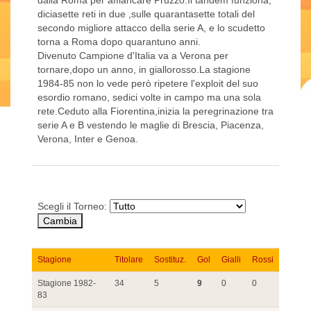
dalla Roma per affiancare Pruzzo.Il tandem funziona,
diciasette reti in due ,sulle quarantasette totali del
secondo migliore attacco della serie A, e lo scudetto
torna a Roma dopo quarantuno anni.
Divenuto Campione d'Italia va a Verona per
tornare,dopo un anno, in giallorosso.La stagione
1984-85 non lo vede però ripetere l'exploit del suo
esordio romano, sedici volte in campo ma una sola
rete.Ceduto alla Fiorentina,inizia la peregrinazione tra
serie A e B vestendo le maglie di Brescia, Piacenza,
Verona, Inter e Genoa.
Scegli il Torneo:
Stagione
Titolare
Sostituz.
Gol
Gialli
Rossi
Stagione 1982-
34
5
9
0
0
83