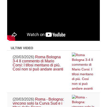
ULTIMI VIDEO
(20/03/2026)
Roma Bologna
3-4 Il commento di Mario
Corsi: I tifosi meritano di più.
Così non si può andare avanti
(20/03/2026)
Roma - Bologna:
vincono solo la Curva Sud e i