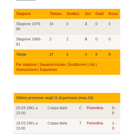
Stagione
Titolare
Sostituz.
Gol
Gialli
Rossi
Stagione 1979-
34
0
3
0
0
80
Stagione 1980-
3
2
0
0
0
81
Totale
37
2
3
0
0
Per stagione
|
Squadra inziale
|
Sostituzioni
|
Gol
|
Ammonizioni
|
Espulsioni
Ultime presenze negli 11 di partenza (max.10)
25.03.1981 a
Coppa Italia
C
Fiorentina
0 -
15:00
0
18.03.1981 a
Coppa Italia
T
Fiorentina
1 -
15:00
0