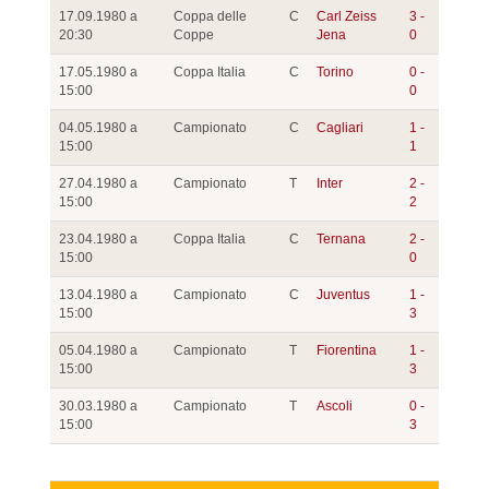
17.09.1980 a
Coppa delle
C
Carl Zeiss
3 -
20:30
Coppe
Jena
0
17.05.1980 a
Coppa Italia
C
Torino
0 -
15:00
0
04.05.1980 a
Campionato
C
Cagliari
1 -
15:00
1
27.04.1980 a
Campionato
T
Inter
2 -
15:00
2
23.04.1980 a
Coppa Italia
C
Ternana
2 -
15:00
0
13.04.1980 a
Campionato
C
Juventus
1 -
15:00
3
05.04.1980 a
Campionato
T
Fiorentina
1 -
15:00
3
30.03.1980 a
Campionato
T
Ascoli
0 -
15:00
3