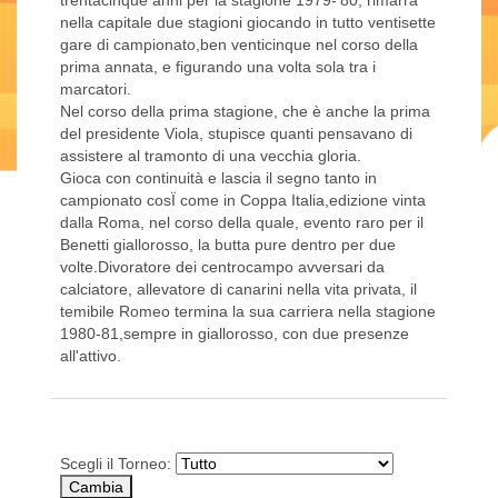
trentacinque anni per la stagione 1979-'80, rimarrà
nella capitale due stagioni giocando in tutto ventisette
gare di campionato,ben venticinque nel corso della
prima annata, e figurando una volta sola tra i
marcatori.
Nel corso della prima stagione, che è anche la prima
del presidente Viola, stupisce quanti pensavano di
assistere al tramonto di una vecchia gloria.
Gioca con continuità e lascia il segno tanto in
campionato cosÏ come in Coppa Italia,edizione vinta
dalla Roma, nel corso della quale, evento raro per il
Benetti giallorosso, la butta pure dentro per due
volte.Divoratore dei centrocampo avversari da
calciatore, allevatore di canarini nella vita privata, il
temibile Romeo termina la sua carriera nella stagione
1980-81,sempre in giallorosso, con due presenze
all'attivo.
Scegli il Torneo: