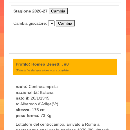
Stagione 2026-27
Cambia giocatore:
Profilo: Romeo Benetti
, #0
Statistiche del giocatore non complete...
ruolo:
Centrocampista
nazionalità:
Italiana
nato il:
20/1/1945
a:
Albaredo d'Adige(Vr)
altezza:
175 cm
peso forma:
73 Kg
Lottatore del centrocampo, arrivato a Roma a