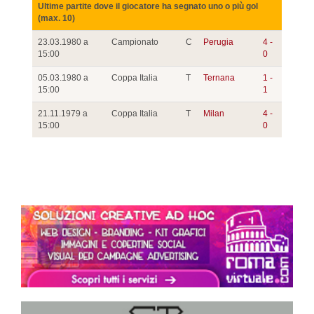
Ultime partite dove il giocatore ha segnato uno o più gol
(max. 10)
23.03.1980 a
Campionato
C
Perugia
4 -
15:00
0
05.03.1980 a
Coppa Italia
T
Ternana
1 -
15:00
1
21.11.1979 a
Coppa Italia
T
Milan
4 -
15:00
0