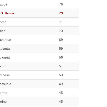
apoli
76
.S. Roma
73
omo
71
ilan
70
uventus
69
talanta
59
ologna
56
azio
54
dinese
50
assuolo
49
arma
45
orino
45