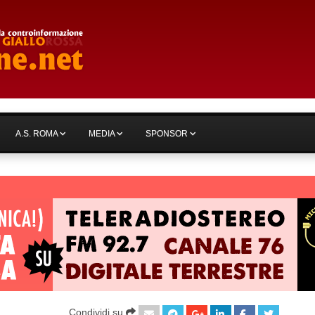
A.S. ROMA
MEDIA
SPONSOR
Condividi su