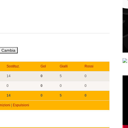
Sostituz.
Gol
Gialli
Rossi
14
0
5
0
0
0
0
0
14
0
5
0
izioni
|
Espulsioni