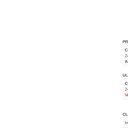
PR
C
2
A
UL
C
2
V
CL
I