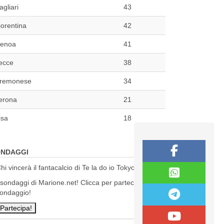
agliari
43
iorentina
42
enoa
41
ecce
38
remonese
34
erona
21
isa
18
NDAGGI
hi vincerà il fantacalcio di Te la do io Tokyo?
 sondaggi di Marione.net! Clicca per partecipare al
ondaggio!