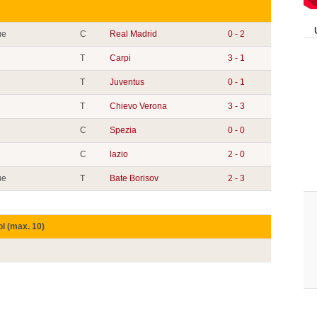
ue
C
Real Madrid
0 - 2
T
Carpi
3 - 1
T
Juventus
0 - 1
T
Chievo Verona
3 - 3
C
Spezia
0 - 0
C
lazio
2 - 0
ue
T
Bate Borisov
2 - 3
ol (max. 10)