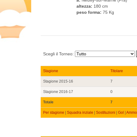
altezza:
180 cm
peso forma:
75 Kg
Scegli il Torneo:
Stagione
Titolare
Stagione 2015-16
7
Stagione 2016-17
0
Totale
7
Per stagione
|
Squadra inziale
|
Sostituzioni
|
Gol
|
Ammon