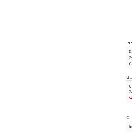
PR
C
2
A
UL
C
2
V
CL
I