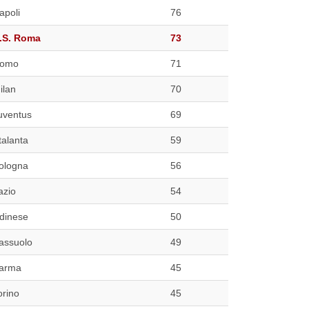
apoli
76
.S. Roma
73
omo
71
ilan
70
uventus
69
talanta
59
ologna
56
azio
54
dinese
50
assuolo
49
arma
45
orino
45