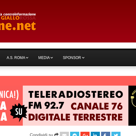
A.S. ROMA
MEDIA
SPONSOR
Condividi su