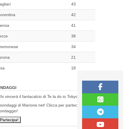
agliari
43
iorentina
42
enoa
41
ecce
38
remonese
34
erona
21
isa
18
NDAGGI
hi vincerà il fantacalcio di Te la do io Tokyo?
 sondaggi di Marione.net! Clicca per partecipare al
ondaggio!