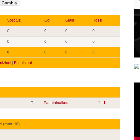
Sostituz.
Gol
Gialli
Rossi
0
0
0
0
0
0
0
0
0
0
0
0
izioni
|
Espulsioni
T
Panathinaikos
1 - 1
ol (max. 10)