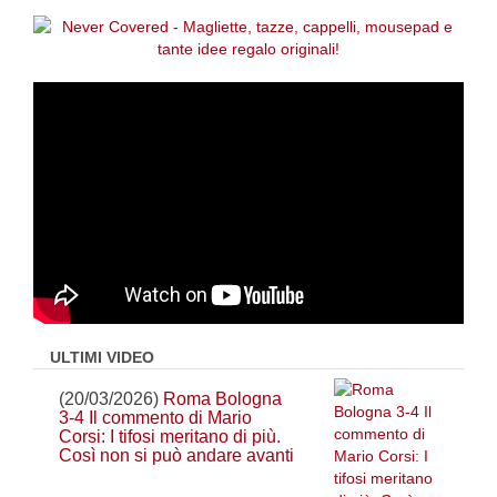
ULTIMI VIDEO
(20/03/2026)
Roma Bologna
3-4 Il commento di Mario
Corsi: I tifosi meritano di più.
Così non si può andare avanti