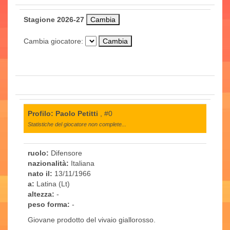
Stagione 2026-27
Cambia giocatore:
Profilo: Paolo Petitti
, #0
Statistiche del giocatore non complete...
ruolo:
Difensore
nazionalità:
Italiana
nato il:
13/11/1966
a:
Latina (Lt)
altezza:
-
peso forma:
-
Giovane prodotto del vivaio giallorosso.