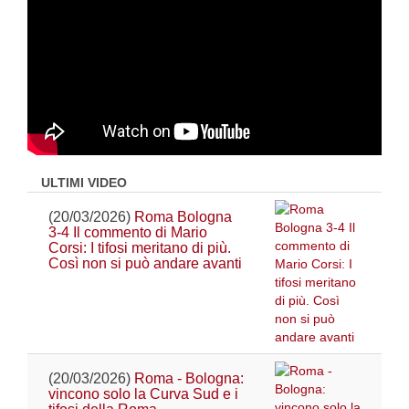
ULTIMI VIDEO
(20/03/2026)
Roma Bologna
3-4 Il commento di Mario
Corsi: I tifosi meritano di più.
Così non si può andare avanti
(20/03/2026)
Roma - Bologna:
vincono solo la Curva Sud e i