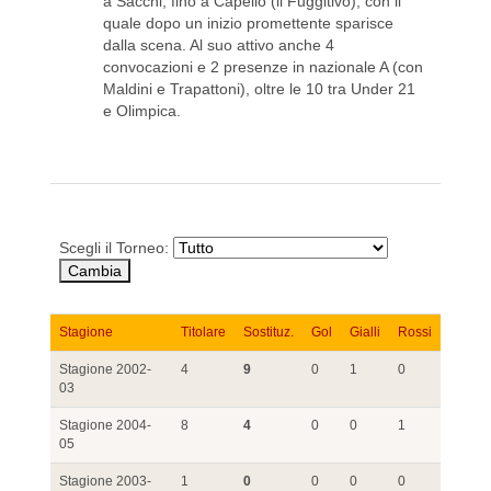
a Sacchi, fino a Capello (il Fuggitivo), con il
quale dopo un inizio promettente sparisce
dalla scena. Al suo attivo anche 4
convocazioni e 2 presenze in nazionale A (con
Maldini e Trapattoni), oltre le 10 tra Under 21
e Olimpica.
Scegli il Torneo:
Stagione
Titolare
Sostituz.
Gol
Gialli
Rossi
Stagione 2002-
4
9
0
1
0
03
Stagione 2004-
8
4
0
0
1
05
Stagione 2003-
1
0
0
0
0