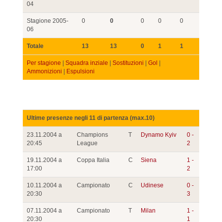
04
Stagione 2005-
0
0
0
0
0
06
Totale
13
13
0
1
1
Per stagione
|
Squadra inziale
|
Sostituzioni
|
Gol
|
Ammonizioni
|
Espulsioni
Ultime presenze negli 11 di partenza (max.10)
23.11.2004 a
Champions
T
Dynamo Kyiv
0 -
20:45
League
2
19.11.2004 a
Coppa Italia
C
Siena
1 -
17:00
2
10.11.2004 a
Campionato
C
Udinese
0 -
20:30
3
07.11.2004 a
Campionato
T
Milan
1 -
20:30
1