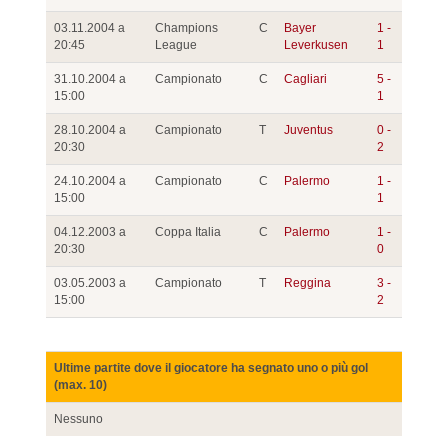
03.11.2004 a
Champions
C
Bayer
1 -
20:45
League
Leverkusen
1
31.10.2004 a
Campionato
C
Cagliari
5 -
15:00
1
28.10.2004 a
Campionato
T
Juventus
0 -
20:30
2
24.10.2004 a
Campionato
C
Palermo
1 -
15:00
1
04.12.2003 a
Coppa Italia
C
Palermo
1 -
20:30
0
03.05.2003 a
Campionato
T
Reggina
3 -
15:00
2
Ultime partite dove il giocatore ha segnato uno o più gol
(max. 10)
Nessuno