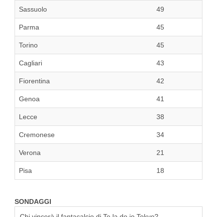
Sassuolo
49
Parma
45
Torino
45
Cagliari
43
Fiorentina
42
Genoa
41
Lecce
38
Cremonese
34
Verona
21
Pisa
18
SONDAGGI
Chi vincerà il fantacalcio di Te la do io Tokyo?