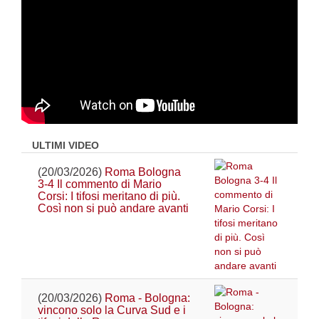
ULTIMI VIDEO
(20/03/2026)
Roma Bologna
3-4 Il commento di Mario
Corsi: I tifosi meritano di più.
Così non si può andare avanti
(20/03/2026)
Roma - Bologna:
vincono solo la Curva Sud e i