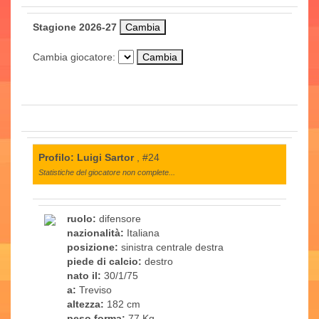
Stagione 2026-27
Cambia giocatore:
Profilo: Luigi Sartor
, #24
Statistiche del giocatore non complete...
ruolo:
difensore
nazionalità:
Italiana
posizione:
sinistra centrale destra
piede di calcio:
destro
nato il:
30/1/75
a:
Treviso
altezza:
182 cm
peso forma:
77 Kg