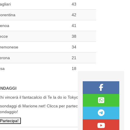
agliari
43
iorentina
42
enoa
41
ecce
38
remonese
34
erona
21
isa
18
NDAGGI
hi vincerà il fantacalcio di Te la do io Tokyo?
 sondaggi di Marione.net! Clicca per partecipare al
ondaggio!