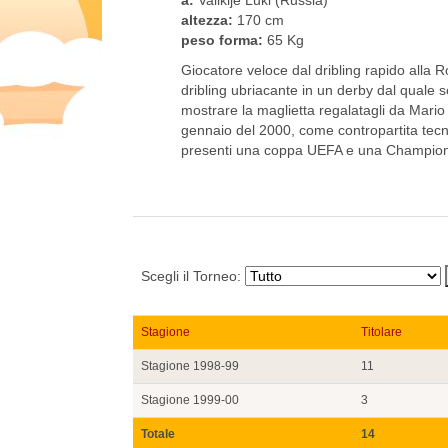
altezza:
170 cm
peso forma:
65 Kg
Giocatore veloce dal dribling rapido alla R
dribling ubriacante in un derby dal quale s
mostrare la maglietta regalatagli da Mario
gennaio del 2000, come contropartita tecn
presenti una coppa UEFA e una Champions
Scegli il Torneo:
Stagione
Titolare
Stagione 1998-99
11
Stagione 1999-00
3
Totale
14