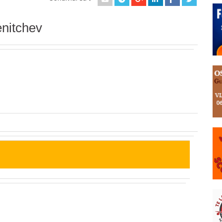
enitchev