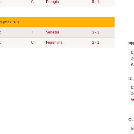
o
C
Perugia
5 - 1
ol (max. 10)
o
T
Venezia
3 - 1
o
C
Fiorentina
2 - 1
PR
C
2
A
UL
C
2
V
CL
I