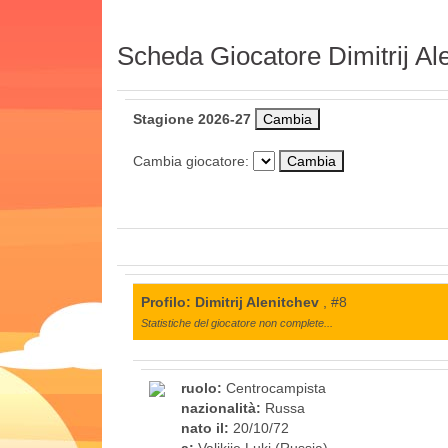
Scheda Giocatore Dimitrij Al
Stagione 2026-27
Cambia giocatore:
Profilo: Dimitrij Alenitchev
, #8
Statistiche del giocatore non complete...
ruolo:
Centrocampista
nazionalità:
Russa
nato il:
20/10/72
a:
Valikije Luki (Russia)