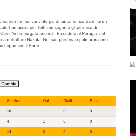
oma non ha mai convinto più di tanto. Si ricorda di lui un
caturÏ un assist per Totti che segnò e gli permise di
 Corsi "vi ho purgato ancora". Fu ceduto al Perugia, nel
ica nell'affare Nakata. Nel suo personale palmares sono
 Legue con il Porto.
Sostituz.
Gol
Gialli
Rossi
10
1
0
0
4
1
0
0
14
2
0
0