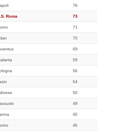
apoli
76
.S. Roma
73
omo
71
ilan
70
uventus
69
talanta
59
ologna
56
azio
54
dinese
50
assuolo
49
arma
45
orino
45