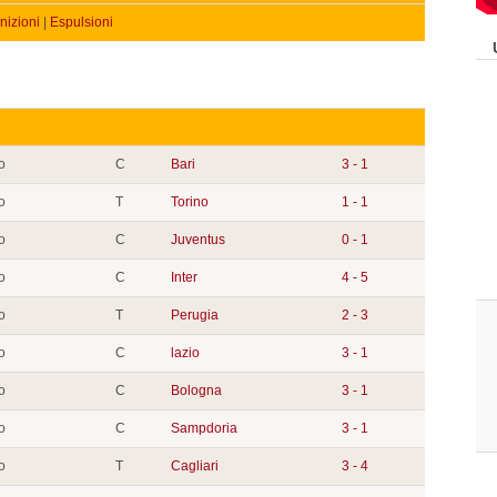
izioni
|
Espulsioni
o
C
Bari
3 - 1
o
T
Torino
1 - 1
o
C
Juventus
0 - 1
o
C
Inter
4 - 5
o
T
Perugia
2 - 3
o
C
lazio
3 - 1
o
C
Bologna
3 - 1
o
C
Sampdoria
3 - 1
o
T
Cagliari
3 - 4