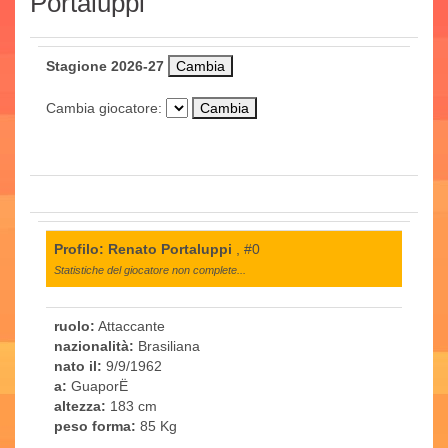
Portaluppi
Stagione 2026-27
Cambia giocatore:
Profilo: Renato Portaluppi
, #0
Statistiche del giocatore non complete...
ruolo:
Attaccante
nazionalità:
Brasiliana
nato il:
9/9/1962
a:
GuaporË
altezza:
183 cm
peso forma:
85 Kg