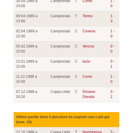
30.04.1989 a
Campionato
T
Como
1 -
15:00
0
09.04.1989 a
Campionato
T
Torino
1 -
15:00
3
02.04.1989 a
Campionato
C
Cesena
1 -
15:00
0
05.02.1989 a
Campionato
C
Verona
0 -
15:00
0
15.01.1989 a
Campionato
C
lazio
0 -
15:00
1
11.12.1988 a
Campionato
C
Como
1 -
15:00
0
07.12.1988 a
Coppa Uefa
C
Dinamo
0 -
20:30
Dresda
2
Ultime partite dove il giocatore ha segnato uno o più gol
(max. 10)
12.10.1988 a
Coppa Uefa
T
Norimberga
3 -