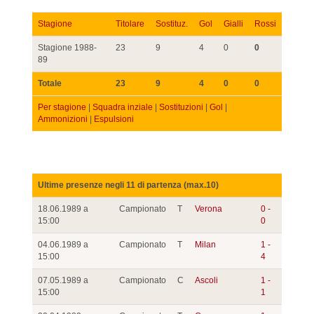
Stagione
Titolare
Sostituz.
Gol
Gialli
Rossi
Stagione 1988-
23
9
4
0
0
89
Totale
23
9
4
0
0
Per stagione
|
Squadra inziale
|
Sostituzioni
|
Gol
|
Ammonizioni
|
Espulsioni
Ultime presenze negli 11 di partenza (max.10)
18.06.1989 a
Campionato
T
Verona
0 -
15:00
0
04.06.1989 a
Campionato
T
Milan
1 -
15:00
4
07.05.1989 a
Campionato
C
Ascoli
1 -
15:00
1