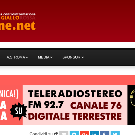
A.S. ROMA
MEDIA
SPONSOR
Condividi su