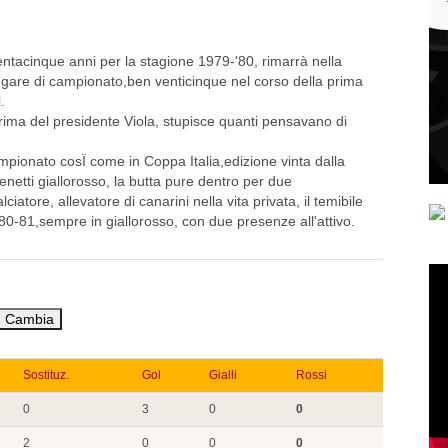
ntacinque anni per la stagione 1979-'80, rimarrà nella
e gare di campionato,ben venticinque nel corso della prima
.
rima del presidente Viola, stupisce quanti pensavano di
ampionato cosÏ come in Coppa Italia,edizione vinta dalla
enetti giallorosso, la butta pure dentro per due
atore, allevatore di canarini nella vita privata, il temibile
0-81,sempre in giallorosso, con due presenze all'attivo.
Sostituz.
Gol
Gialli
Rossi
0
3
0
0
2
0
0
0