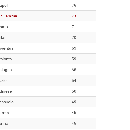
apoli
76
.S. Roma
73
omo
71
ilan
70
uventus
69
talanta
59
ologna
56
azio
54
dinese
50
assuolo
49
arma
45
orino
45