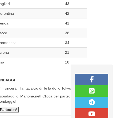
agliari
43
iorentina
42
enoa
41
ecce
38
remonese
34
erona
21
isa
18
NDAGGI
hi vincerà il fantacalcio di Te la do io Tokyo?
 sondaggi di Marione.net! Clicca per partecipare al
ondaggio!