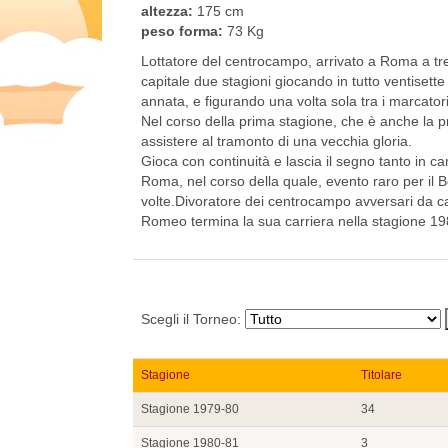
altezza:
175 cm
peso forma:
73 Kg
Lottatore del centrocampo, arrivato a Roma a tre
capitale due stagioni giocando in tutto ventisett
annata, e figurando una volta sola tra i marcatori
Nel corso della prima stagione, che è anche la p
assistere al tramonto di una vecchia gloria.
Gioca con continuità e lascia il segno tanto in c
Roma, nel corso della quale, evento raro per il B
volte.Divoratore dei centrocampo avversari da calci
Romeo termina la sua carriera nella stagione 198
Scegli il Torneo:
Stagione
Titolare
Stagione 1979-80
34
Stagione 1980-81
3