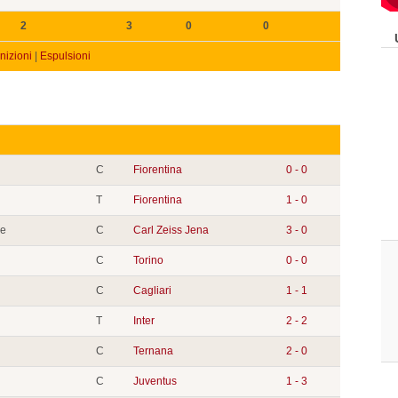
2
3
0
0
izioni
|
Espulsioni
C
Fiorentina
0 - 0
T
Fiorentina
1 - 0
pe
C
Carl Zeiss Jena
3 - 0
C
Torino
0 - 0
C
Cagliari
1 - 1
T
Inter
2 - 2
C
Ternana
2 - 0
C
Juventus
1 - 3