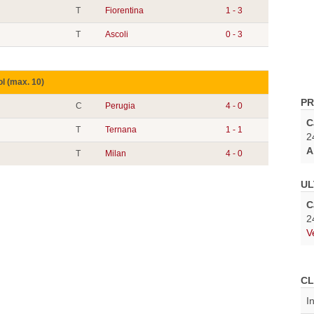
T
Fiorentina
1 - 3
T
Ascoli
0 - 3
ol (max. 10)
PR
C
Perugia
4 - 0
C
T
Ternana
1 - 1
2
A
T
Milan
4 - 0
UL
C
2
V
CL
I