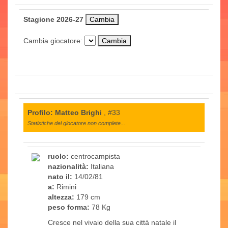
Stagione 2026-27
Cambia giocatore:
Profilo: Matteo Brighi
, #33
Statistiche del giocatore non complete...
ruolo:
centrocampista
nazionalità:
Italiana
nato il:
14/02/81
a:
Rimini
altezza:
179 cm
peso forma:
78 Kg
Cresce nel vivaio della sua città natale il