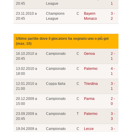
20:45
League
1
23.11.2010 a
Champions
C
Bayern
3 -
20:45
League
Monaco
2
Ultime partite dove il giocatore ha segnato uno o più gol
(max. 10)
16.10.2010 a
Campionato
C
Genoa
2 -
20:45
1
13.02.2010 a
Campionato
C
Palermo
4 -
18:00
1
12.01.2010 a
Coppa Italia
C
Triestina
3 -
21:00
1
20.12.2009 a
Campionato
C
Parma
2 -
15:00
0
23.09.2009 a
Campionato
T
Palermo
3 -
20:45
3
19.04.2009 a
Campionato
C
Lecce
3 -