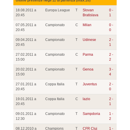
Ultime presenze negli 11 di partenza (max.10)
18.08.2011 a
Europa League
T
Slovan
0 -
20:45
Bratislava
1
07.05.2011 a
Campionato
C
Milan
0 -
20:45
0
09.04.2011 a
Campionato
T
Udinese
2 -
20:45
1
27.02.2011 a
Campionato
C
Parma
2 -
15:00
2
20.02.2011 a
Campionato
T
Genoa
3 -
15:00
4
27.01.2011 a
Coppa Italia
T
Juventus
2 -
20:45
0
19.01.2011 a
Coppa Italia
C
lazio
2 -
20:45
1
09.01.2011 a
Campionato
T
Sampdoria
1 -
12:30
2
08.12.2010 a
Champions
T
CFR Cluj
1 -