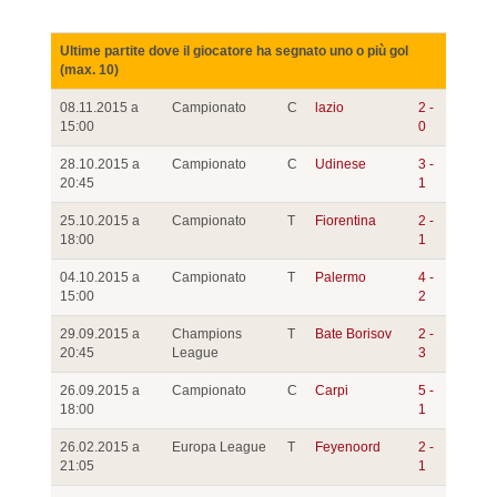
Ultime partite dove il giocatore ha segnato uno o più gol
(max. 10)
08.11.2015 a
Campionato
C
lazio
2 -
15:00
0
28.10.2015 a
Campionato
C
Udinese
3 -
20:45
1
25.10.2015 a
Campionato
T
Fiorentina
2 -
18:00
1
04.10.2015 a
Campionato
T
Palermo
4 -
15:00
2
29.09.2015 a
Champions
T
Bate Borisov
2 -
20:45
League
3
26.09.2015 a
Campionato
C
Carpi
5 -
18:00
1
26.02.2015 a
Europa League
T
Feyenoord
2 -
21:05
1