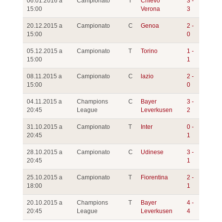
06.01.2016 a
Campionato
T
Chievo
3 -
15:00
Verona
3
20.12.2015 a
Campionato
C
Genoa
2 -
15:00
0
05.12.2015 a
Campionato
T
Torino
1 -
15:00
1
08.11.2015 a
Campionato
C
lazio
2 -
15:00
0
04.11.2015 a
Champions
C
Bayer
3 -
20:45
League
Leverkusen
2
31.10.2015 a
Campionato
T
Inter
0 -
20:45
1
28.10.2015 a
Campionato
C
Udinese
3 -
20:45
1
25.10.2015 a
Campionato
T
Fiorentina
2 -
18:00
1
20.10.2015 a
Champions
T
Bayer
4 -
20:45
League
Leverkusen
4