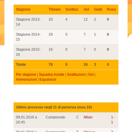
Stagione
Titolare
Sostituz.
Gol
Gialli
Rossi
Stagione 2013-
33
4
12
2
0
14
Stagione 2014-
29
5
7
1
0
15
Stagione 2015-
16
0
7
0
0
16
Totale
78
9
26
3
0
Per stagione
|
Squadra inziale
|
Sostituzioni
|
Gol
|
Ammonizioni
|
Espulsioni
Ultime presenze negli 11 di partenza (max.10)
09.01.2016 a
Campionato
C
Milan
1 -
20:45
1