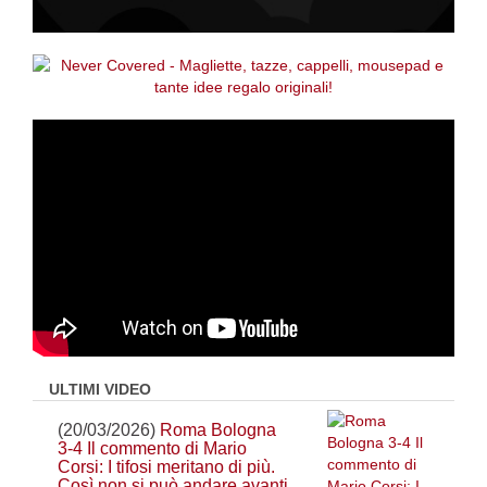
ULTIMI VIDEO
(20/03/2026)
Roma Bologna
3-4 Il commento di Mario
Corsi: I tifosi meritano di più.
Così non si può andare avanti