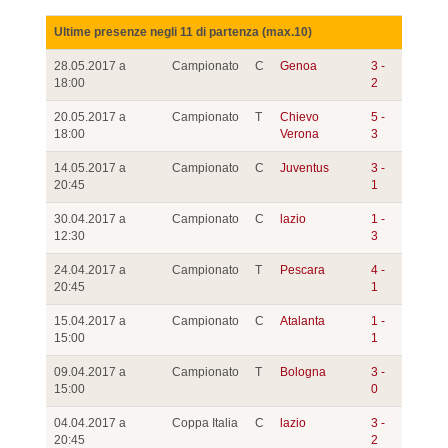
Ultime presenze negli 11 di partenza (max.10)
28.05.2017 a
Campionato
C
Genoa
3 -
18:00
2
20.05.2017 a
Campionato
T
Chievo
5 -
18:00
Verona
3
14.05.2017 a
Campionato
C
Juventus
3 -
20:45
1
30.04.2017 a
Campionato
C
lazio
1 -
12:30
3
24.04.2017 a
Campionato
T
Pescara
4 -
20:45
1
15.04.2017 a
Campionato
C
Atalanta
1 -
15:00
1
09.04.2017 a
Campionato
T
Bologna
3 -
15:00
0
04.04.2017 a
Coppa Italia
C
lazio
3 -
20:45
2