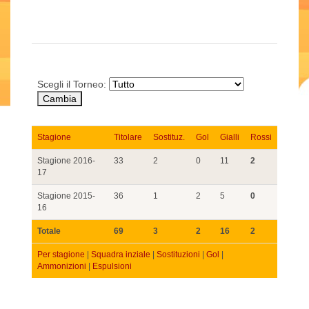
Scegli il Torneo:
Stagione
Titolare
Sostituz.
Gol
Gialli
Rossi
Stagione 2016-
33
2
0
11
2
17
Stagione 2015-
36
1
2
5
0
16
Totale
69
3
2
16
2
Per stagione
|
Squadra inziale
|
Sostituzioni
|
Gol
|
Ammonizioni
|
Espulsioni