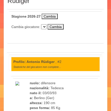
Rüdiger
Stagione 2026-27
Cambia giocatore:
Profilo: Antonio Rüdiger
, #2
Statistiche del giocatore non complete...
ruolo:
difensore
nazionalità:
Tedesca
nato il:
03/03/93
a:
Berlino (Ger)
altezza:
190 cm
peso forma:
85 Kg