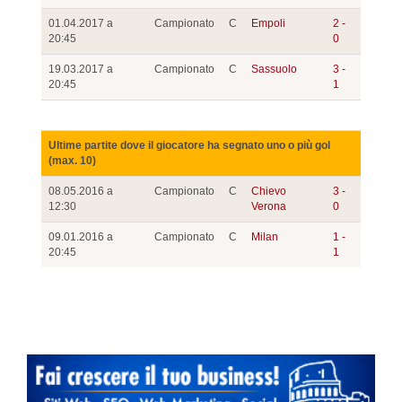
01.04.2017 a
Campionato
C
Empoli
2 -
20:45
0
19.03.2017 a
Campionato
C
Sassuolo
3 -
20:45
1
Ultime partite dove il giocatore ha segnato uno o più gol
(max. 10)
08.05.2016 a
Campionato
C
Chievo
3 -
12:30
Verona
0
09.01.2016 a
Campionato
C
Milan
1 -
20:45
1