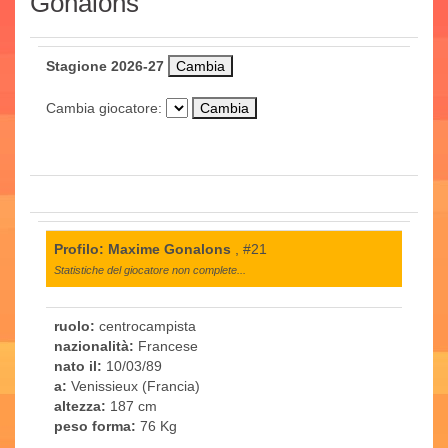
Gonalons
Stagione 2026-27
Cambia giocatore:
Profilo: Maxime Gonalons
, #21
Statistiche del giocatore non complete...
ruolo:
centrocampista
nazionalità:
Francese
nato il:
10/03/89
a:
Venissieux (Francia)
altezza:
187 cm
peso forma:
76 Kg