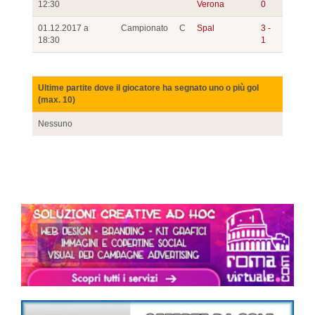
12:30
Verona
0
01.12.2017 a
Campionato
C
Spal
3 -
18:30
1
Ultime partite dove il giocatore ha segnato uno o più gol
(max. 10)
Nessuno