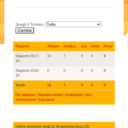
Scegli il Torneo:
Stagione
Titolare
Sostituz.
Gol
Gialli
Rossi
Stagione 2017-
16
7
0
4
0
18
Stagione 2018-
0
0
0
0
0
19
Totale
16
7
0
4
0
Per stagione
|
Squadra inziale
|
Sostituzioni
|
Gol
|
Ammonizioni
|
Espulsioni
Ultime presenze negli 11 di partenza (max.10)