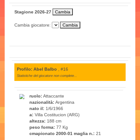
Stagione 2026-27
Cambia giocatore:
Profilo: Abel Balbo
, #16
Statistiche del giocatore non complete...
ruolo:
Attaccante
nazionalità:
Argentina
nato il:
1/6/1966
a:
Villa Costitucion (ARG)
altezza:
188 cm
peso forma:
77 Kg
cmapionato 2000-01 maglia n.:
21