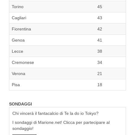
Torino
45
Cagliari
43
Fiorentina
42
Genoa
41
Lecce
38
Cremonese
34
Verona
21
Pisa
18
SONDAGGI
Chi vincerà il fantacalcio di Te la do io Tokyo?
I sondaggi di Marione.net! Clicca per partecipare al
sondaggio!