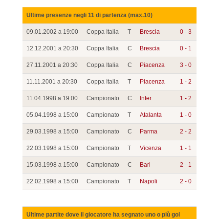
Ultime presenze negli 11 di partenza (max.10)
09.01.2002 a 19:00
Coppa Italia
T
Brescia
0 - 3
12.12.2001 a 20:30
Coppa Italia
C
Brescia
0 - 1
27.11.2001 a 20:30
Coppa Italia
C
Piacenza
3 - 0
11.11.2001 a 20:30
Coppa Italia
T
Piacenza
1 - 2
11.04.1998 a 19:00
Campionato
C
Inter
1 - 2
05.04.1998 a 15:00
Campionato
T
Atalanta
1 - 0
29.03.1998 a 15:00
Campionato
C
Parma
2 - 2
22.03.1998 a 15:00
Campionato
T
Vicenza
1 - 1
15.03.1998 a 15:00
Campionato
C
Bari
2 - 1
22.02.1998 a 15:00
Campionato
T
Napoli
2 - 0
Ultime partite dove il giocatore ha segnato uno o più gol