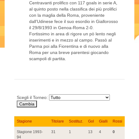
Centravanti prolifico con 117 goals in serie A,
al quinto posto nella classifica dei più prolifici
con la maglia della Roma, proveniente
dall'Udinese fece il suo esordio in Giallorosso
il 29/8/1993 in Genoa-Roma 2-0.
Fortissimo in area di rigore un pò lento negli
inserimenti e in mezzo al campo. Passò al
Parma poi alla Fiorentina e di nuovo alla
Roma per una breve parentesi giocando
scampoli di partita.
Scegli il Torneo:
Stagione
Titolare
Sostituz.
Gol
Gialli
Rossi
Stagione 1993-
31
1
13
4
0
94