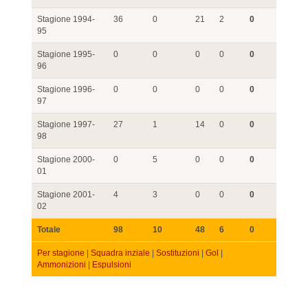
Stagione 1994-
36
0
21
2
0
95
Stagione 1995-
0
0
0
0
0
96
Stagione 1996-
0
0
0
0
0
97
Stagione 1997-
27
1
14
0
0
98
Stagione 2000-
0
5
0
0
0
01
Stagione 2001-
4
3
0
0
0
02
Totale
98
10
48
6
0
Per stagione
|
Squadra inziale
|
Sostituzioni
|
Gol
|
Ammonizioni
|
Espulsioni