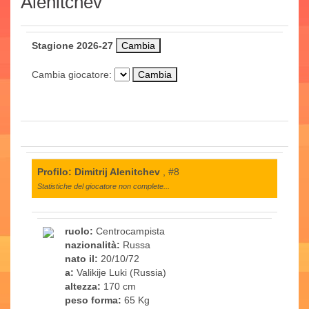
Alenitchev
Stagione 2026-27
Cambia giocatore:
Profilo: Dimitrij Alenitchev
, #8
Statistiche del giocatore non complete...
ruolo:
Centrocampista
nazionalità:
Russa
nato il:
20/10/72
a:
Valikije Luki (Russia)
altezza:
170 cm
peso forma:
65 Kg