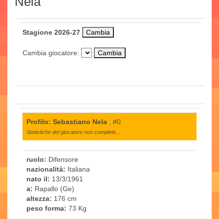
Nela
Stagione 2026-27
Cambia giocatore:
Profilo: Sebastiano Nela
, #0
Statistiche del giocatore non complete...
ruolo:
Difensore
nazionalità:
Italiana
nato il:
13/3/1961
a:
Rapallo (Ge)
altezza:
176 cm
peso forma:
73 Kg