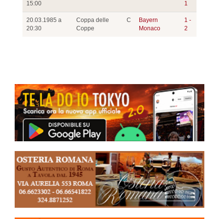
15:00
1
20.03.1985 a
Coppa delle
C
Bayern
1 -
20:30
Coppe
Monaco
2