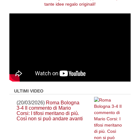
ULTIMI VIDEO
(20/03/2026)
Roma Bologna
3-4 Il commento di Mario
Corsi: I tifosi meritano di più.
Così non si può andare avanti