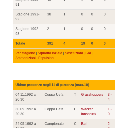
91
Stagione 1991-
38
1
0
0
0
92
Stagione 1992-
2
1
0
0
0
93
Totale
391
4
19
0
0
Per stagione
|
Squadra inziale
|
Sostituzioni
|
Gol
|
Ammonizioni
|
Espulsioni
Ultime presenze negli 11 di partenza (max.10)
04.11.1992 a
Coppa Uefa
T
Grasshoppers
3 -
20:30
4
30.09.1992 a
Coppa Uefa
C
Wacker
1 -
20:30
Innsbruck
0
24.05.1992 a
Campionato
C
Bari
2 -