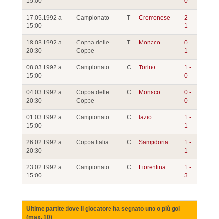
15:00
0
17.05.1992 a
Campionato
T
Cremonese
2 -
15:00
1
18.03.1992 a
Coppa delle
T
Monaco
0 -
20:30
Coppe
1
08.03.1992 a
Campionato
C
Torino
1 -
15:00
0
04.03.1992 a
Coppa delle
C
Monaco
0 -
20:30
Coppe
0
01.03.1992 a
Campionato
C
lazio
1 -
15:00
1
26.02.1992 a
Coppa Italia
C
Sampdoria
1 -
20:30
1
23.02.1992 a
Campionato
C
Fiorentina
1 -
15:00
3
Ultime partite dove il giocatore ha segnato uno o più gol
(max. 10)