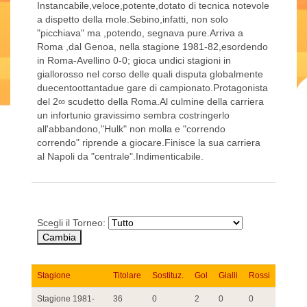
Instancabile,veloce,potente,dotato di tecnica notevole
a dispetto della mole.Sebino,infatti, non solo
"picchiava" ma ,potendo, segnava pure.Arriva a
Roma ,dal Genoa, nella stagione 1981-82,esordendo
in Roma-Avellino 0-0; gioca undici stagioni in
giallorosso nel corso delle quali disputa globalmente
duecentoottantadue gare di campionato.Protagonista
del 2∞ scudetto della Roma.Al culmine della carriera
un infortunio gravissimo sembra costringerlo
all'abbandono,"Hulk" non molla e "correndo
correndo" riprende a giocare.Finisce la sua carriera
al Napoli da "centrale".Indimenticabile.
Scegli il Torneo:
Stagione
Titolare
Sostituz.
Gol
Gialli
Rossi
Stagione 1981-
36
0
2
0
0