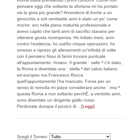
Roma stava prendendo i primi contorni. Come non
pensare oggi che soltanto la sfortuna mi ha portato
via la gioia più grande? Arrendersi di fronte a un
ginocchio a soli ventisette anni è stato un po' come
morire: ero nella piena maturità professionale e
avevo capito che tanti anni di sacrifici stavano per
ottenere giusta ricompensa. Ho lottato mesi, anni
contro l'evidenza, ho subÏto cinque operazioni, ho
smesso e ripreso gli allenamenti un'infinità di volte
con il pensiero fisso di farmi trovare puntuale
all'appuntamento. Invano. Il grande ´ salto ª c'è stato,
la Roma è diventata una ´ stella ª del calcio italiano
ed europeo ma Francesco Rocca
quell'appuntamento l'ha mancato. Forse per un
senso di rivincita mi piace considerare anche ´ mia ª
questa Roma e non soltanto perchÈ, a ventotto anni,
sono diventato un dirigente giallo rosso.
Perdonate dunque il pizzico di ...[
Leggi
]
Scegli il Torneo: