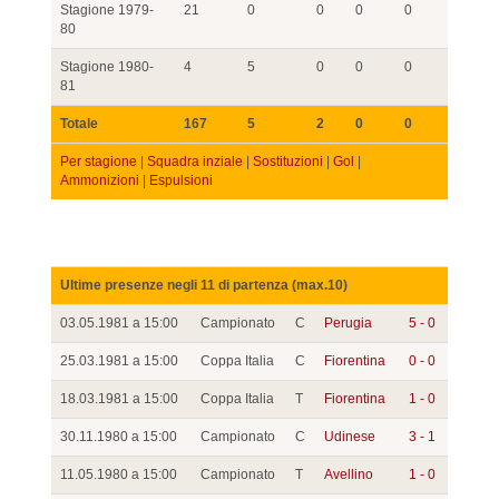
Stagione 1979-
21
0
0
0
0
80
Stagione 1980-
4
5
0
0
0
81
Totale
167
5
2
0
0
Per stagione
|
Squadra inziale
|
Sostituzioni
|
Gol
|
Ammonizioni
|
Espulsioni
Ultime presenze negli 11 di partenza (max.10)
03.05.1981 a 15:00
Campionato
C
Perugia
5 - 0
25.03.1981 a 15:00
Coppa Italia
C
Fiorentina
0 - 0
18.03.1981 a 15:00
Coppa Italia
T
Fiorentina
1 - 0
30.11.1980 a 15:00
Campionato
C
Udinese
3 - 1
11.05.1980 a 15:00
Campionato
T
Avellino
1 - 0