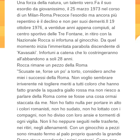
Una forza della natura, un talento vero.Fa il suo
esordio da giovanissimo, il 25 marzo 1973 nel corso
di un Milan-Roma.Precoce l'esordio ma ancora più
repentino è il declino e non per suoi demeriti.Il 19
ottobre 1976, a ventidue anni appena compiuti, al
centro sportivo delle Tre Fontane, in ritiro con la
Nazionale Rocca si infortuna al ginocchio. Da quel
momento inizia l'immeritata parabola discendente di
'Kavasaki'. Infortuni a catena che lo costringeranno
all'abbandono a soli 28 anni.
Rocca rimane un pezzo della Roma
"Scusate se, forse un po' a torto, considero anche
miei i successi della Roma. Non voglio sembrare
irriverente nè togliere meriti a tutti coloro che hanno
fatto grande la squadra giallo rossa ma non riesco a
parlare della Roma come se fosse una cosa ormai
staccata da me. Non ho fatto nulla per portare in alto
i colori romanisti, non ho sudato, non ho lottato con i
compagni, non ho diviso con loro ansie e tormenti di
ogni vigilia. Non li ho neppure seguiti nelle trasferte,
nei ritiri, negli allenamenti. Con un ginocchio a pezzi
sono rimasto fermo al palo proprio quando la grande