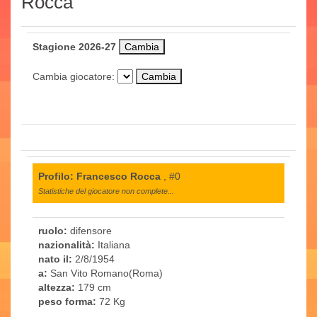
Rocca
Stagione 2026-27
Cambia giocatore:
Profilo: Francesco Rocca
, #0
Statistiche del giocatore non complete...
ruolo:
difensore
nazionalità:
Italiana
nato il:
2/8/1954
a:
San Vito Romano(Roma)
altezza:
179 cm
peso forma:
72 Kg