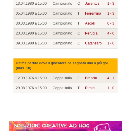
13.04.1980 a 15:00
Campionato
C
Juventus
1 - 3
05.04.1980 a 15:00
Campionato
T
Fiorentina
1 - 3
30.03.1980 a 15:00
Campionato
T
Ascoli
0 - 3
23.03.1980 a 15:00
Campionato
C
Perugia
4 - 0
09.03.1980 a 15:00
Campionato
C
Catanzaro
1 - 0
Ultime partite dove il giocatore ha segnato uno o più gol
(max. 10)
12.09.1976 a 15:00
Coppa Italia
C
Brescia
4 - 1
29.08.1976 a 15:00
Coppa Italia
T
Rimini
1 - 0