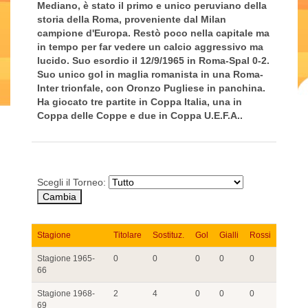
Mediano, è stato il primo e unico peruviano della
storia della Roma, proveniente dal Milan
campione d'Europa. Restò poco nella capitale ma
in tempo per far vedere un calcio aggressivo ma
lucido. Suo esordio il 12/9/1965 in Roma-Spal 0-2.
Suo unico gol in maglia romanista in una Roma-
Inter trionfale, con Oronzo Pugliese in panchina.
Ha giocato tre partite in Coppa Italia, una in
Coppa delle Coppe e due in Coppa U.E.F.A..
Scegli il Torneo:
Stagione
Titolare
Sostituz.
Gol
Gialli
Rossi
Stagione 1965-
0
0
0
0
0
66
Stagione 1968-
2
4
0
0
0
69