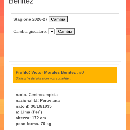
Benitez
Stagione 2026-27
Cambia giocatore:
Profilo: Victor Morales Benitez
, #0
Statistiche del giocatore non complete...
ruolo:
Centrocampista
nazionalità:
Peruviana
nato il:
30/10/1935
a:
Lima (Per˘)
altezza:
172 cm
peso forma:
70 kg