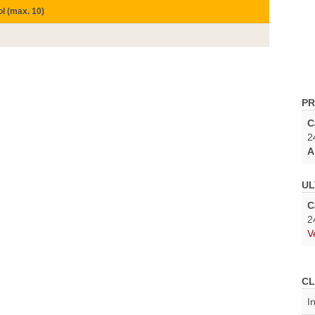
ol (max. 10)
PR
C
2
A
UL
C
2
V
CL
I