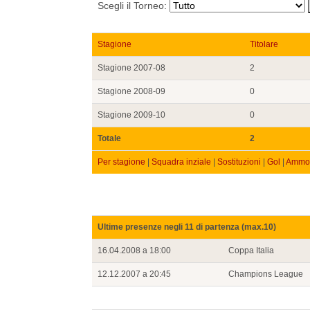
Scegli il Torneo:
Stagione
Titolare
Stagione 2007-08
2
Stagione 2008-09
0
Stagione 2009-10
0
Totale
2
Per stagione
|
Squadra inziale
|
Sostituzioni
|
Gol
|
Ammon
Ultime presenze negli 11 di partenza (max.10)
16.04.2008 a 18:00
Coppa Italia
12.12.2007 a 20:45
Champions League