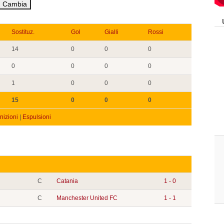
Sostituz.
Gol
Gialli
Rossi
14
0
0
0
0
0
0
0
1
0
0
0
15
0
0
0
izioni
|
Espulsioni
C
Catania
1 - 0
C
Manchester United FC
1 - 1