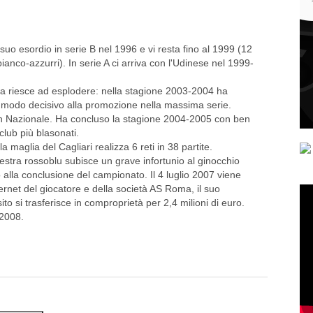
suo esordio in serie B nel 1996 e vi resta fino al 1999 (12
 bianco-azzurri). In serie A ci arriva con l'Udinese nel 1999-
na riesce ad esplodere: nella stagione 2003-2004 ha
in modo decisivo alla promozione nella massima serie.
o in Nazionale. Ha concluso la stagione 2004-2005 con ben
 club più blasonati.
 maglia del Cagliari realizza 6 reti in 38 partite.
estra rossoblu subisce un grave infortunio al ginocchio
o alla conclusione del campionato. Il 4 luglio 2007 viene
ternet del giocatore e della società AS Roma, il suo
ito si trasferisce in comproprietà per 2,4 milioni di euro.
 2008.