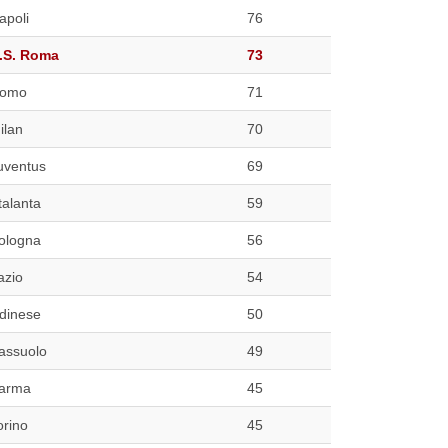
apoli
76
.S. Roma
73
omo
71
ilan
70
uventus
69
talanta
59
ologna
56
azio
54
dinese
50
assuolo
49
arma
45
orino
45