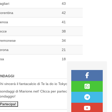
agliari
43
iorentina
42
enoa
41
ecce
38
remonese
34
erona
21
isa
18
NDAGGI
hi vincerà il fantacalcio di Te la do io Tokyo?
 sondaggi di Marione.net! Clicca per partecipare al
ondaggio!