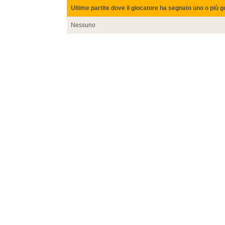
Ultime partite dove il giocatore ha segnato uno o più g
Nessuno