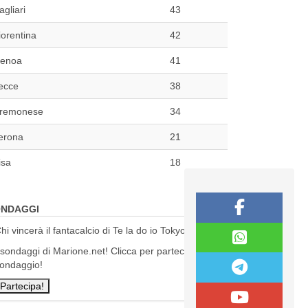
agliari
43
iorentina
42
enoa
41
ecce
38
remonese
34
erona
21
isa
18
NDAGGI
hi vincerà il fantacalcio di Te la do io Tokyo?
 sondaggi di Marione.net! Clicca per partecipare al
ondaggio!