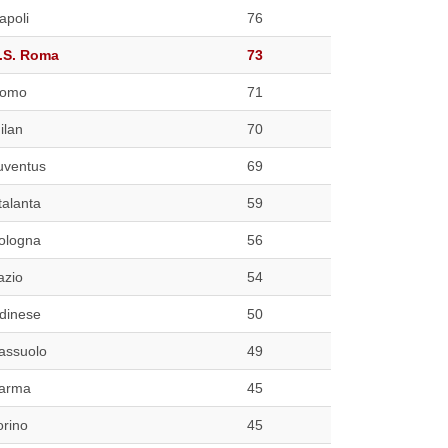
apoli
76
.S. Roma
73
omo
71
ilan
70
uventus
69
talanta
59
ologna
56
azio
54
dinese
50
assuolo
49
arma
45
orino
45