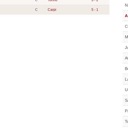
N
C
Carpi
5 - 1
A
C
M
J
A
B
L
U
S
P
T