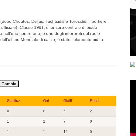
(dopo Choutos, Dellas, Tachtsidis e Torosidis, il portiere
fficiale). Classe 1991, difensore centrale di piede
 nell’uno contro uno, è uno degli interpreti del ruolo
 dell’ultimo Mondiale di calcio, è stato l’elemento più in
Sostituz.
Gol
Gialli
Rossi
0
0
5
2
1
2
7
0
1
1
12
0