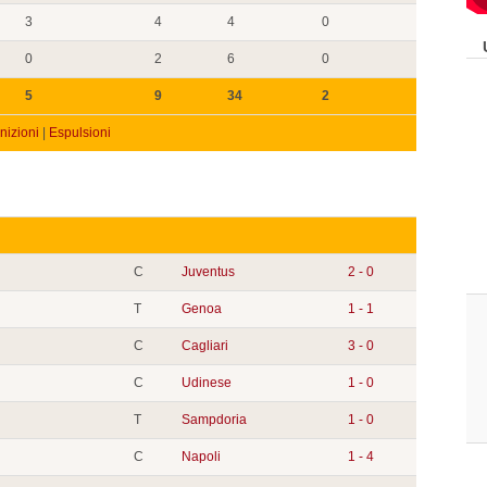
3
4
4
0
0
2
6
0
5
9
34
2
izioni
|
Espulsioni
C
Juventus
2 - 0
T
Genoa
1 - 1
C
Cagliari
3 - 0
C
Udinese
1 - 0
T
Sampdoria
1 - 0
C
Napoli
1 - 4