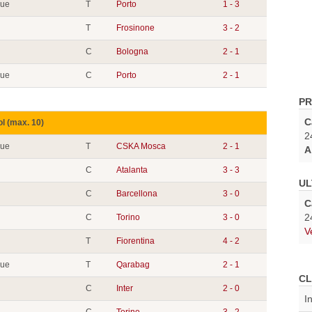
gue
T
Porto
1 - 3
T
Frosinone
3 - 2
C
Bologna
2 - 1
gue
C
Porto
2 - 1
PR
C
ol (max. 10)
2
gue
T
CSKA Mosca
2 - 1
A
C
Atalanta
3 - 3
UL
C
Barcellona
3 - 0
C
2
C
Torino
3 - 0
V
T
Fiorentina
4 - 2
gue
T
Qarabag
2 - 1
CL
C
Inter
2 - 0
I
C
Torino
3 - 2