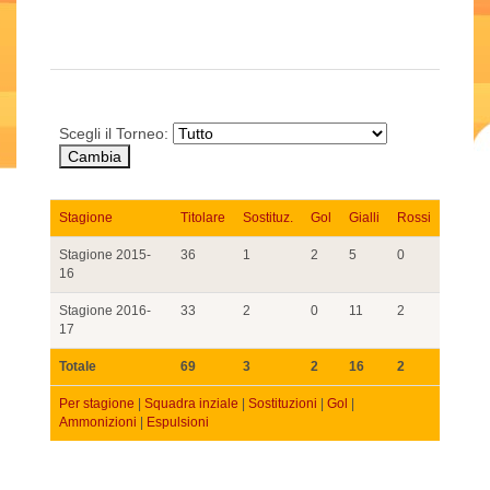
Scegli il Torneo:
Stagione
Titolare
Sostituz.
Gol
Gialli
Rossi
Stagione 2015-
36
1
2
5
0
16
Stagione 2016-
33
2
0
11
2
17
Totale
69
3
2
16
2
Per stagione
|
Squadra inziale
|
Sostituzioni
|
Gol
|
Ammonizioni
|
Espulsioni