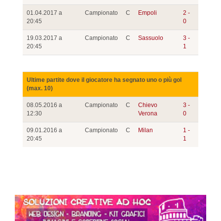
01.04.2017 a
Campionato
C
Empoli
2 -
20:45
0
19.03.2017 a
Campionato
C
Sassuolo
3 -
20:45
1
Ultime partite dove il giocatore ha segnato uno o più gol
(max. 10)
08.05.2016 a
Campionato
C
Chievo
3 -
12:30
Verona
0
09.01.2016 a
Campionato
C
Milan
1 -
20:45
1