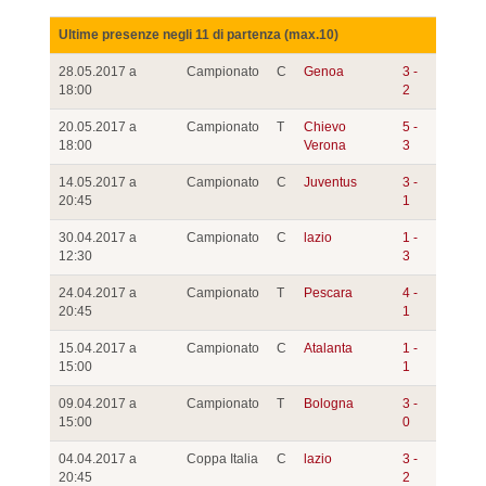
Ultime presenze negli 11 di partenza (max.10)
28.05.2017 a
Campionato
C
Genoa
3 -
18:00
2
20.05.2017 a
Campionato
T
Chievo
5 -
18:00
Verona
3
14.05.2017 a
Campionato
C
Juventus
3 -
20:45
1
30.04.2017 a
Campionato
C
lazio
1 -
12:30
3
24.04.2017 a
Campionato
T
Pescara
4 -
20:45
1
15.04.2017 a
Campionato
C
Atalanta
1 -
15:00
1
09.04.2017 a
Campionato
T
Bologna
3 -
15:00
0
04.04.2017 a
Coppa Italia
C
lazio
3 -
20:45
2