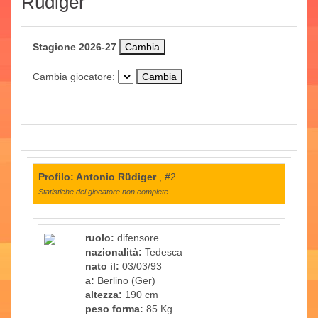
Rüdiger
Stagione 2026-27
Cambia giocatore:
Profilo: Antonio Rüdiger
, #2
Statistiche del giocatore non complete...
ruolo:
difensore
nazionalità:
Tedesca
nato il:
03/03/93
a:
Berlino (Ger)
altezza:
190 cm
peso forma:
85 Kg