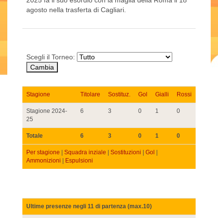
2025 fa il suo esordio con la maglia della Roma il 18
agosto nella trasferta di Cagliari.
Scegli il Torneo:
Stagione
Titolare
Sostituz.
Gol
Gialli
Rossi
Stagione 2024-
6
3
0
1
0
25
Totale
6
3
0
1
0
Per stagione
|
Squadra inziale
|
Sostituzioni
|
Gol
|
Ammonizioni
|
Espulsioni
Ultime presenze negli 11 di partenza (max.10)