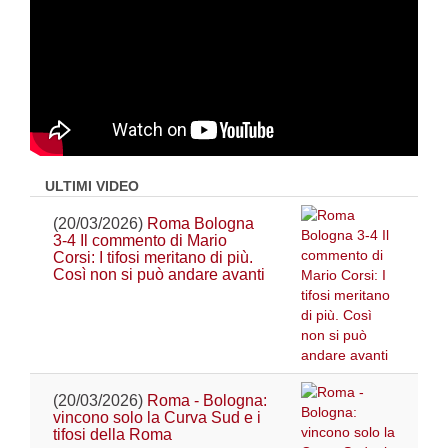
ULTIMI VIDEO
(20/03/2026)
Roma Bologna
3-4 Il commento di Mario
Corsi: I tifosi meritano di più.
Così non si può andare avanti
(20/03/2026)
Roma - Bologna:
vincono solo la Curva Sud e i
tifosi della Roma