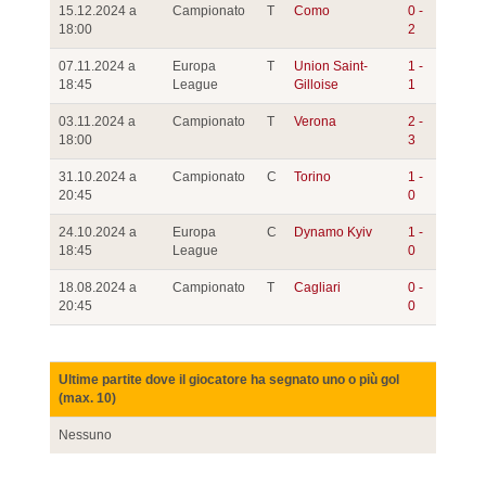
15.12.2024 a
Campionato
T
Como
0 -
18:00
2
07.11.2024 a
Europa
T
Union Saint-
1 -
18:45
League
Gilloise
1
03.11.2024 a
Campionato
T
Verona
2 -
18:00
3
31.10.2024 a
Campionato
C
Torino
1 -
20:45
0
24.10.2024 a
Europa
C
Dynamo Kyiv
1 -
18:45
League
0
18.08.2024 a
Campionato
T
Cagliari
0 -
20:45
0
Ultime partite dove il giocatore ha segnato uno o più gol
(max. 10)
Nessuno