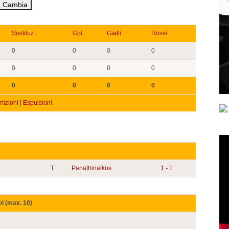
Sostituz.
Gol
Gialli
Rossi
0
0
0
0
0
0
0
0
0
0
0
0
izioni
|
Espulsioni
T
Panathinaikos
1 - 1
ol (max. 10)