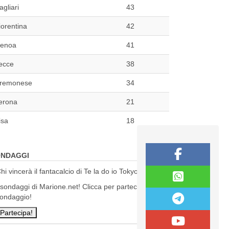
agliari
43
iorentina
42
enoa
41
ecce
38
remonese
34
erona
21
isa
18
NDAGGI
hi vincerà il fantacalcio di Te la do io Tokyo?
 sondaggi di Marione.net! Clicca per partecipare al
ondaggio!