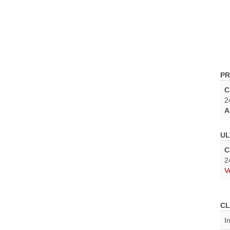
PR
C
2
A
UL
C
2
V
CL
I