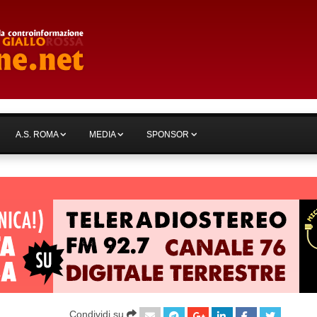
A.S. ROMA
MEDIA
SPONSOR
Condividi su