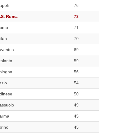
apoli
76
.S. Roma
73
omo
71
ilan
70
uventus
69
talanta
59
ologna
56
azio
54
dinese
50
assuolo
49
arma
45
orino
45