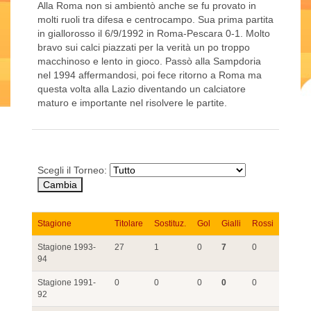
Alla Roma non si ambientò anche se fu provato in
molti ruoli tra difesa e centrocampo. Sua prima partita
in giallorosso il 6/9/1992 in Roma-Pescara 0-1. Molto
bravo sui calci piazzati per la verità un po troppo
macchinoso e lento in gioco. Passò alla Sampdoria
nel 1994 affermandosi, poi fece ritorno a Roma ma
questa volta alla Lazio diventando un calciatore
maturo e importante nel risolvere le partite.
Scegli il Torneo:
Stagione
Titolare
Sostituz.
Gol
Gialli
Rossi
Stagione 1993-
27
1
0
7
0
94
Stagione 1991-
0
0
0
0
0
92