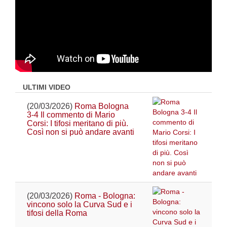
ULTIMI VIDEO
(20/03/2026)
Roma Bologna
3-4 Il commento di Mario
Corsi: I tifosi meritano di più.
Così non si può andare avanti
(20/03/2026)
Roma - Bologna:
vincono solo la Curva Sud e i
tifosi della Roma