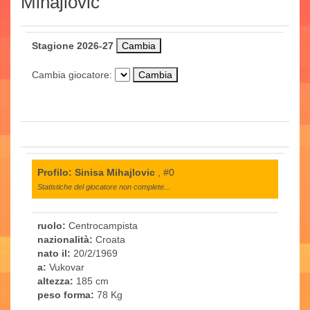
Mihajlovic
Stagione 2026-27
Cambia giocatore:
Profilo: Sinisa Mihajlovic
, #0
Statistiche del giocatore non complete...
ruolo:
Centrocampista
nazionalità:
Croata
nato il:
20/2/1969
a:
Vukovar
altezza:
185 cm
peso forma:
78 Kg