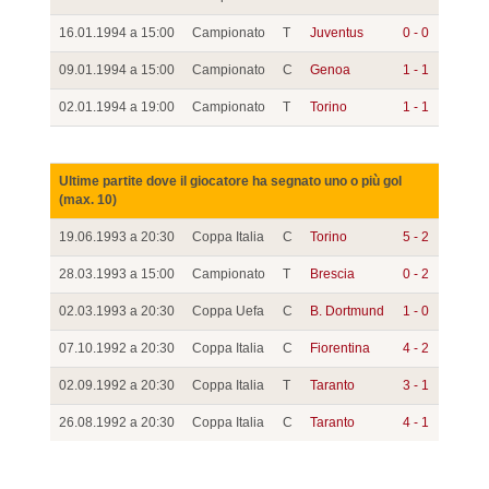
16.01.1994 a 15:00
Campionato
T
Juventus
0 - 0
09.01.1994 a 15:00
Campionato
C
Genoa
1 - 1
02.01.1994 a 19:00
Campionato
T
Torino
1 - 1
Ultime partite dove il giocatore ha segnato uno o più gol
(max. 10)
19.06.1993 a 20:30
Coppa Italia
C
Torino
5 - 2
28.03.1993 a 15:00
Campionato
T
Brescia
0 - 2
02.03.1993 a 20:30
Coppa Uefa
C
B. Dortmund
1 - 0
07.10.1992 a 20:30
Coppa Italia
C
Fiorentina
4 - 2
02.09.1992 a 20:30
Coppa Italia
T
Taranto
3 - 1
26.08.1992 a 20:30
Coppa Italia
C
Taranto
4 - 1