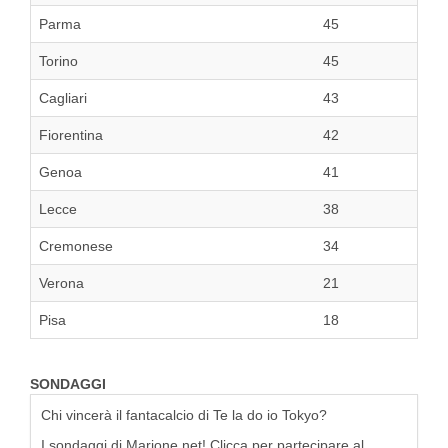
Parma
45
Torino
45
Cagliari
43
Fiorentina
42
Genoa
41
Lecce
38
Cremonese
34
Verona
21
Pisa
18
SONDAGGI
Chi vincerà il fantacalcio di Te la do io Tokyo?
I sondaggi di Marione.net! Clicca per partecipare al