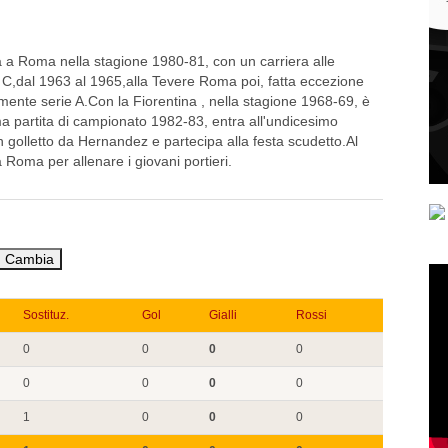
a a Roma nella stagione 1980-81, con un carriera alle
 C,dal 1963 al 1965,alla Tevere Roma poi, fatta eccezione
ente serie A.Con la Fiorentina , nella stagione 1968-69, è
ma partita di campionato 1982-83, entra all'undicesimo
 golletto da Hernandez e partecipa alla festa scudetto.Al
a Roma per allenare i giovani portieri.
Sostituz.
Gol
Gialli
Rossi
0
0
0
0
0
0
0
0
1
0
0
0