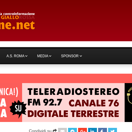
A.S. ROMA
MEDIA
SPONSOR
Condividi su