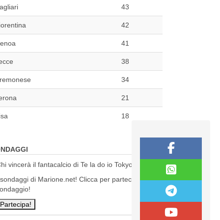
agliari
43
iorentina
42
enoa
41
ecce
38
remonese
34
erona
21
isa
18
NDAGGI
hi vincerà il fantacalcio di Te la do io Tokyo?
 sondaggi di Marione.net! Clicca per partecipare al
ondaggio!