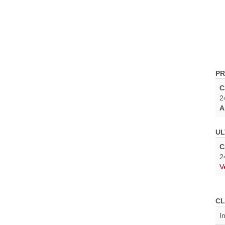
PR
C
2
A
UL
C
2
V
CL
I