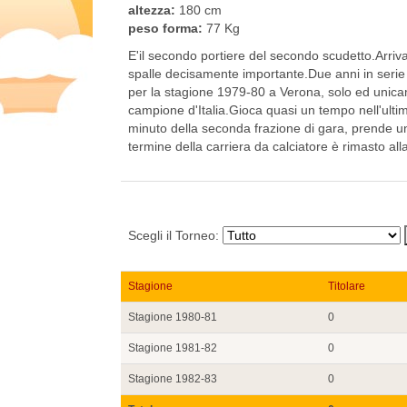
altezza:
180 cm
peso forma:
77 Kg
E'il secondo portiere del secondo scudetto.Arriv
spalle decisamente importante.Due anni in serie
per la stagione 1979-80 a Verona, solo ed unicam
campione d'Italia.Gioca quasi un tempo nell'ulti
minuto della seconda frazione di gara, prende un
termine della carriera da calciatore è rimasto all
Scegli il Torneo:
Stagione
Titolare
Stagione 1980-81
0
Stagione 1981-82
0
Stagione 1982-83
0