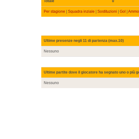
Totale
0
Per stagione
|
Squadra inziale
|
Sostituzioni
|
Gol
|
Ammon
Ultime presenze negli 11 di partenza (max.10)
Nessuno
Ultime partite dove il giocatore ha segnato uno o più g
Nessuno