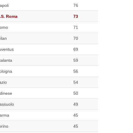
apoli
76
.S. Roma
73
omo
71
ilan
70
uventus
69
talanta
59
ologna
56
azio
54
dinese
50
assuolo
49
arma
45
orino
45