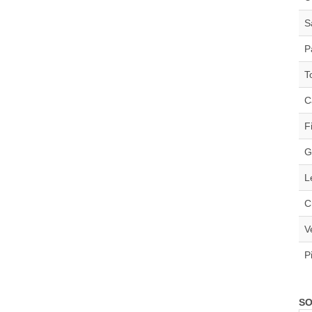
S
P
T
C
F
G
L
C
V
P
SO