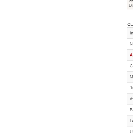
06
Eu
CL
I
N
A
C
M
J
A
B
L
U