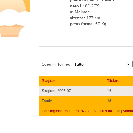
nato il:
8/12/79
a:
Malmoe
altezza:
177 cm
peso forma:
67 Kg
Scegli il Torneo:
Stagione
Titolare
Stagione 2006-07
16
Totale
16
Per stagione
|
Squadra inziale
|
Sostituzioni
|
Gol
|
Ammon