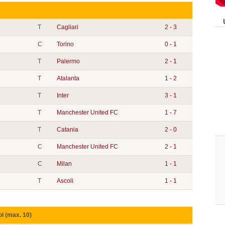
T
Cagliari
2 - 3
C
Torino
0 - 1
T
Palermo
2 - 1
T
Atalanta
1 - 2
T
Inter
3 - 1
T
Manchester United FC
1 - 7
T
Catania
2 - 0
C
Manchester United FC
2 - 1
C
Milan
1 - 1
T
Ascoli
1 - 1
ol (max. 10)