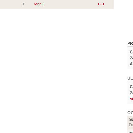
T
Ascoli
1 - 1
PR
C
2
A
UL
C
2
V
OG
06
Eu