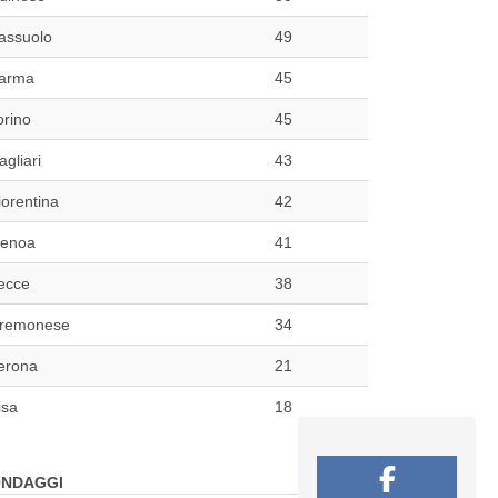
assuolo
49
arma
45
orino
45
agliari
43
iorentina
42
enoa
41
ecce
38
remonese
34
erona
21
isa
18
NDAGGI