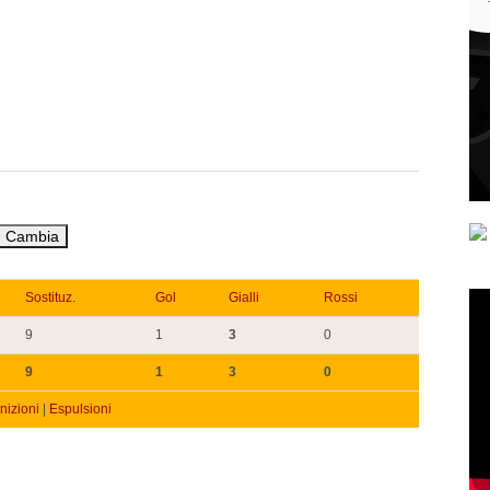
Sostituz.
Gol
Gialli
Rossi
9
1
3
0
9
1
3
0
izioni
|
Espulsioni