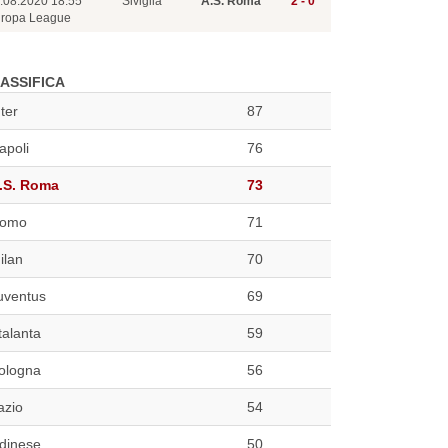
.08.2020 18:55
Siviglia
A.S. Roma
2 - 0
ropa League
ASSIFICA
nter
87
apoli
76
.S. Roma
73
omo
71
ilan
70
uventus
69
talanta
59
ologna
56
azio
54
dinese
50