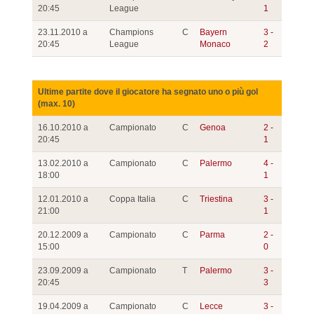
20:45
League
1
23.11.2010 a
Champions
C
Bayern
3 -
20:45
League
Monaco
2
Ultime partite dove il giocatore ha segnato uno o più gol
(max. 10)
16.10.2010 a
Campionato
C
Genoa
2 -
20:45
1
13.02.2010 a
Campionato
C
Palermo
4 -
18:00
1
12.01.2010 a
Coppa Italia
C
Triestina
3 -
21:00
1
20.12.2009 a
Campionato
C
Parma
2 -
15:00
0
23.09.2009 a
Campionato
T
Palermo
3 -
20:45
3
19.04.2009 a
Campionato
C
Lecce
3 -