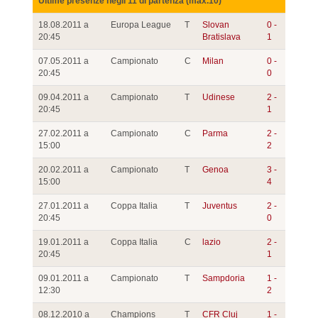
Ultime presenze negli 11 di partenza (max.10)
18.08.2011 a
Europa League
T
Slovan
0 -
20:45
Bratislava
1
07.05.2011 a
Campionato
C
Milan
0 -
20:45
0
09.04.2011 a
Campionato
T
Udinese
2 -
20:45
1
27.02.2011 a
Campionato
C
Parma
2 -
15:00
2
20.02.2011 a
Campionato
T
Genoa
3 -
15:00
4
27.01.2011 a
Coppa Italia
T
Juventus
2 -
20:45
0
19.01.2011 a
Coppa Italia
C
lazio
2 -
20:45
1
09.01.2011 a
Campionato
T
Sampdoria
1 -
12:30
2
08.12.2010 a
Champions
T
CFR Cluj
1 -