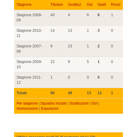
Stagione
Titolare
Sostituz.
Gol
Gialli
Rossi
Stagione 2008-
40
4
6
6
1
09
Stagione 2010-
14
13
1
3
0
11
Stagione 2007-
9
23
1
2
0
08
Stagione 2009-
22
9
5
1
0
10
Stagione 2011-
1
0
0
0
0
12
Totale
86
49
13
12
1
Per stagione
|
Squadra inziale
|
Sostituzioni
|
Gol
|
Ammonizioni
|
Espulsioni