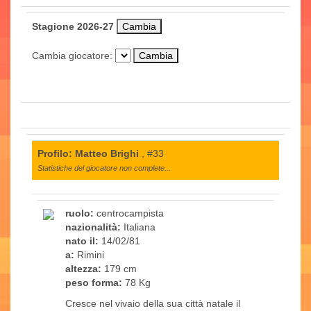
Stagione 2026-27
Cambia giocatore:
Profilo: Matteo Brighi
, #33
Statistiche del giocatore non complete...
ruolo:
centrocampista
nazionalità:
Italiana
nato il:
14/02/81
a:
Rimini
altezza:
179 cm
peso forma:
78 Kg
Cresce nel vivaio della sua città natale il