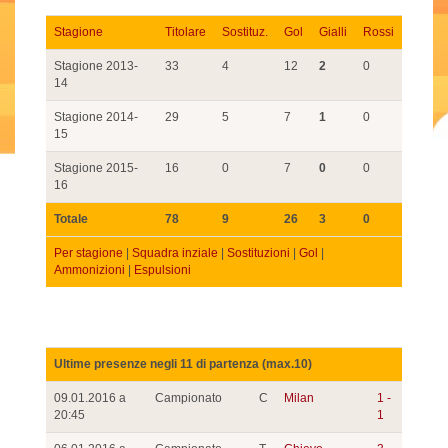
Stagione
Titolare
Sostituz.
Gol
Gialli
Rossi
Stagione 2013-
33
4
12
2
0
14
Stagione 2014-
29
5
7
1
0
15
Stagione 2015-
16
0
7
0
0
16
Totale
78
9
26
3
0
Per stagione
|
Squadra inziale
|
Sostituzioni
|
Gol
|
Ammonizioni
|
Espulsioni
Ultime presenze negli 11 di partenza (max.10)
09.01.2016 a
Campionato
C
Milan
1 -
20:45
1