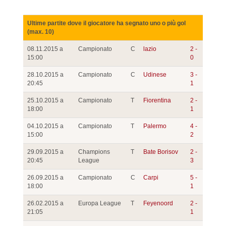
Ultime partite dove il giocatore ha segnato uno o più gol
(max. 10)
08.11.2015 a
Campionato
C
lazio
2 -
15:00
0
28.10.2015 a
Campionato
C
Udinese
3 -
20:45
1
25.10.2015 a
Campionato
T
Fiorentina
2 -
18:00
1
04.10.2015 a
Campionato
T
Palermo
4 -
15:00
2
29.09.2015 a
Champions
T
Bate Borisov
2 -
20:45
League
3
26.09.2015 a
Campionato
C
Carpi
5 -
18:00
1
26.02.2015 a
Europa League
T
Feyenoord
2 -
21:05
1