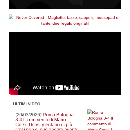
ULTIMI VIDEO
(20/03/2026)
Roma Bologna
3-4 Il commento di Mario
Corsi: I tifosi meritano di più.
Così non si può andare avanti