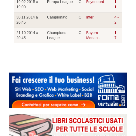
19.02.2015 a
Europa League
C
Feyenoord
1 -
19:00
1
30.11.2014 a
Campionato
C
Inter
4 -
20:45
2
21.10.2014 a
Champions
C
Bayern
1 -
20:45
League
Monaco
7