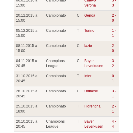
06.01.2016 a
Campionato
T
Chievo
3 -
15:00
Verona
3
20.12.2015 a
Campionato
C
Genoa
2 -
15:00
0
05.12.2015 a
Campionato
T
Torino
1 -
15:00
1
08.11.2015 a
Campionato
C
lazio
2 -
15:00
0
04.11.2015 a
Champions
C
Bayer
3 -
20:45
League
Leverkusen
2
31.10.2015 a
Campionato
T
Inter
0 -
20:45
1
28.10.2015 a
Campionato
C
Udinese
3 -
20:45
1
25.10.2015 a
Campionato
T
Fiorentina
2 -
18:00
1
20.10.2015 a
Champions
T
Bayer
4 -
20:45
League
Leverkusen
4