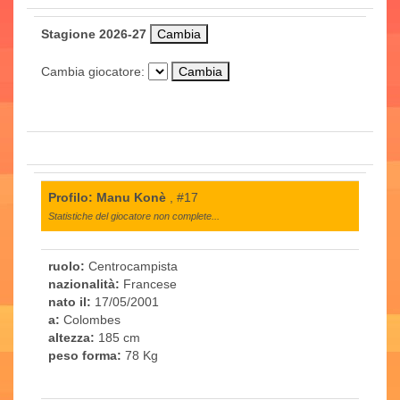
Stagione 2026-27
Cambia giocatore:
Profilo: Manu Konè
, #17
Statistiche del giocatore non complete...
ruolo:
Centrocampista
nazionalità:
Francese
nato il:
17/05/2001
a:
Colombes
altezza:
185 cm
peso forma:
78 Kg