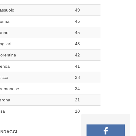
assuolo
49
arma
45
orino
45
agliari
43
iorentina
42
enoa
41
ecce
38
remonese
34
erona
21
isa
18
NDAGGI