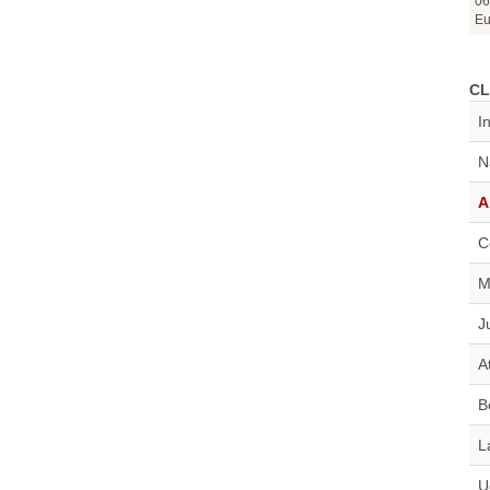
06
Eu
CL
I
N
A
C
M
J
A
B
L
U