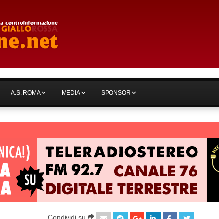
A.S. ROMA
MEDIA
SPONSOR
Condividi su