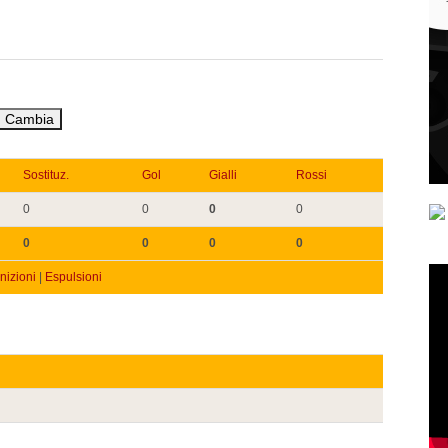
Sostituz.
Gol
Gialli
Rossi
0
0
0
0
0
0
0
0
izioni
|
Espulsioni