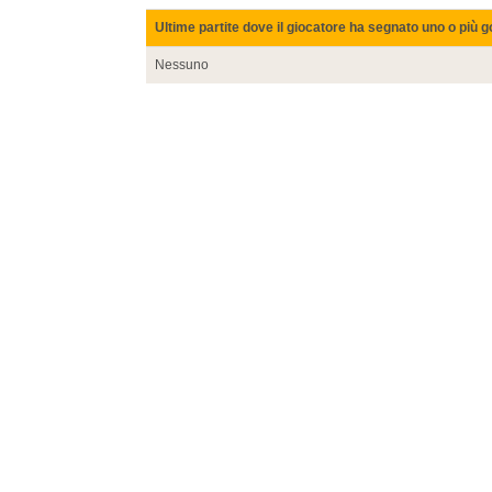
Ultime partite dove il giocatore ha segnato uno o più g
Nessuno