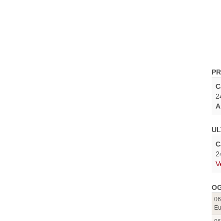
PR
C
2
A
UL
C
2
V
OG
06
Eu