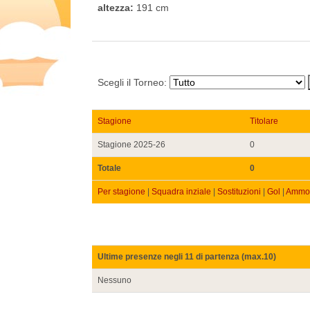
altezza:
191 cm
Scegli il Torneo:
Stagione
Titolare
Stagione 2025-26
0
Totale
0
Per stagione
|
Squadra inziale
|
Sostituzioni
|
Gol
|
Ammon
Ultime presenze negli 11 di partenza (max.10)
Nessuno