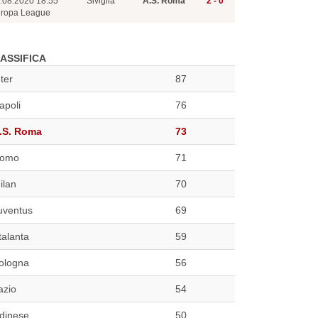
.08.2020 18:55
Siviglia
A.S. Roma
2 - 0
ropa League
ASSIFICA
nter
87
apoli
76
.S. Roma
73
omo
71
ilan
70
uventus
69
talanta
59
ologna
56
azio
54
dinese
50