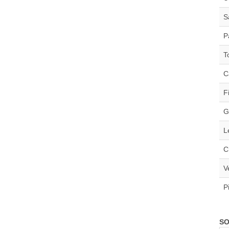
S
P
T
C
F
G
L
C
V
P
SO