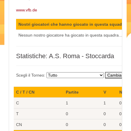
www.vfb.de
Nostri giocatori che hanno giocato in questa squadra:
Nessun nostro giocatore ha giocato in questa squadra...
Statistiche: A.S. Roma - Stoccarda
Scegli il Torneo:
C / T / CN
Partite
V
N
C
1
1
0
T
0
0
0
CN
0
0
0