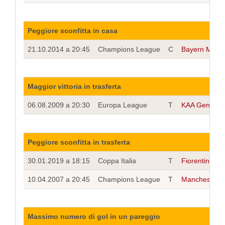
Peggiore sconfitta in casa
21.10.2014 a 20:45
Champions League
C
Bayern Mona
Maggior vittoria in trasferta
06.08.2009 a 20:30
Europa League
T
KAA Gent
Peggiore sconfitta in trasferta
30.01.2019 a 18:15
Coppa Italia
T
Fiorentina
10.04.2007 a 20:45
Champions League
T
Manchester U
Massimo numero di gol in un pareggio