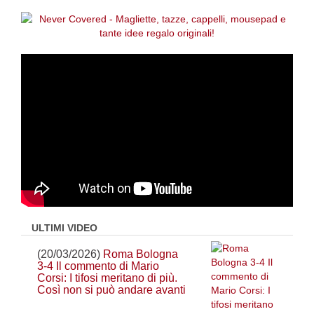
ULTIMI VIDEO
(20/03/2026)
Roma Bologna
3-4 Il commento di Mario
Corsi: I tifosi meritano di più.
Così non si può andare avanti