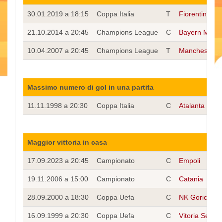
30.01.2019 a 18:15
Coppa Italia
T
Fiorentina
21.10.2014 a 20:45
Champions League
C
Bayern Mona
10.04.2007 a 20:45
Champions League
T
Manchester U
Massimo numero di gol in una partita
11.11.1998 a 20:30
Coppa Italia
C
Atalanta
Maggior vittoria in casa
17.09.2023 a 20:45
Campionato
C
Empoli
19.11.2006 a 15:00
Campionato
C
Catania
28.09.2000 a 18:30
Coppa Uefa
C
NK Gorica
16.09.1999 a 20:30
Coppa Uefa
C
Vitoria Setuba