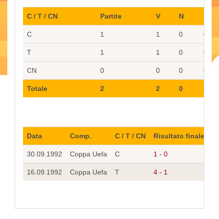
C / T / CN
Partite
V
N
P
C
1
1
0
0
T
1
1
0
0
CN
0
0
0
0
Totale
2
2
0
0
Data
Comp.
C / T / CN
Risultato finale
S
30.09.1992
Coppa Uefa
C
1 - 0
R
16.09.1992
Coppa Uefa
T
4 - 1
In