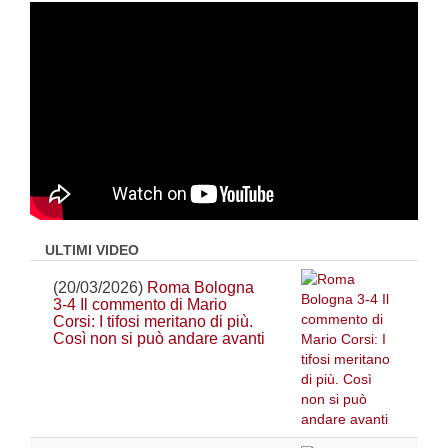
ULTIMI VIDEO
(20/03/2026)
Roma Bologna
3-4 Il commento di Mario
Corsi: I tifosi meritano di più.
Così non si può andare avanti