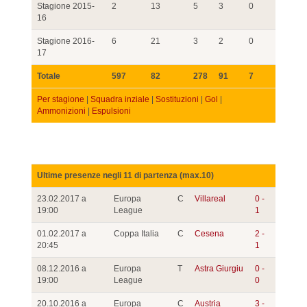
Stagione 2015-
2
13
5
3
0
16
Stagione 2016-
6
21
3
2
0
17
Totale
597
82
278
91
7
Per stagione
|
Squadra inziale
|
Sostituzioni
|
Gol
|
Ammonizioni
|
Espulsioni
Ultime presenze negli 11 di partenza (max.10)
23.02.2017 a
Europa
C
Villareal
0 -
19:00
League
1
01.02.2017 a
Coppa Italia
C
Cesena
2 -
20:45
1
08.12.2016 a
Europa
T
Astra Giurgiu
0 -
19:00
League
0
20.10.2016 a
Europa
C
Austria
3 -