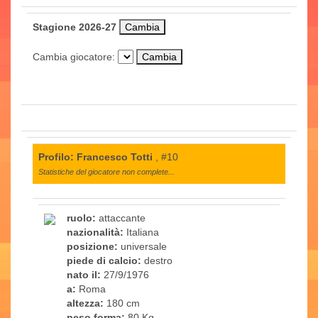
Stagione 2026-27
Cambia giocatore:
Profilo: Francesco Totti
, #10
Statistiche del giocatore non complete...
ruolo:
attaccante
nazionalità:
Italiana
posizione:
universale
piede di calcio:
destro
nato il:
27/9/1976
a:
Roma
altezza:
180 cm
peso forma:
80 Kg