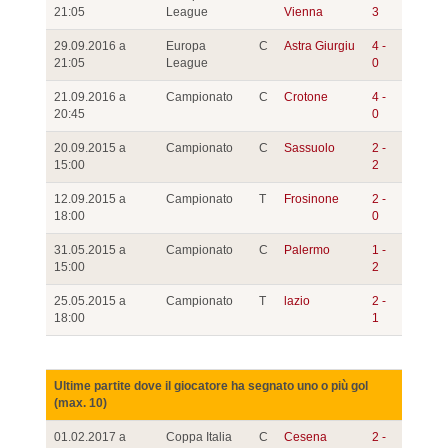
21:05
League
Vienna
3
29.09.2016 a
Europa
C
Astra Giurgiu
4 -
21:05
League
0
21.09.2016 a
Campionato
C
Crotone
4 -
20:45
0
20.09.2015 a
Campionato
C
Sassuolo
2 -
15:00
2
12.09.2015 a
Campionato
T
Frosinone
2 -
18:00
0
31.05.2015 a
Campionato
C
Palermo
1 -
15:00
2
25.05.2015 a
Campionato
T
lazio
2 -
18:00
1
Ultime partite dove il giocatore ha segnato uno o più gol
(max. 10)
01.02.2017 a
Coppa Italia
C
Cesena
2 -