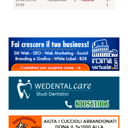
19.04.2015 a
Campionato
C
Atalanta
1 -
15:00
1