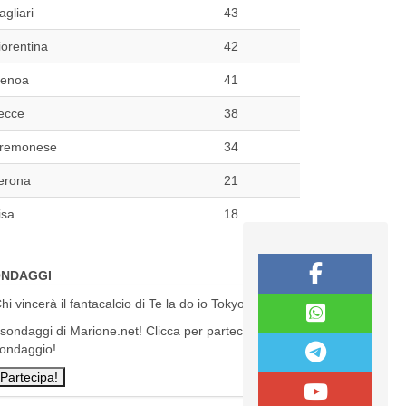
agliari
43
iorentina
42
enoa
41
ecce
38
remonese
34
erona
21
isa
18
NDAGGI
hi vincerà il fantacalcio di Te la do io Tokyo?
 sondaggi di Marione.net! Clicca per partecipare al
ondaggio!