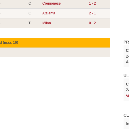
o
C
Cremonese
1 - 2
o
C
Atalanta
2 - 1
o
T
Milan
0 - 2
PR
ol (max. 10)
C
2
A
UL
C
2
V
CL
I