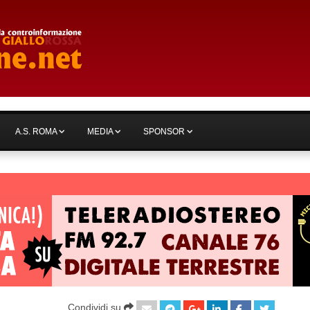
A.S. ROMA
MEDIA
SPONSOR
Condividi su