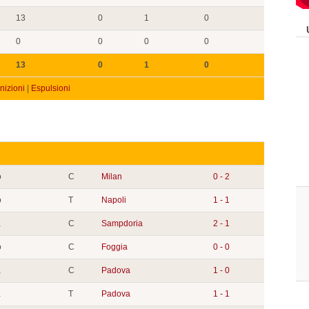
13
0
1
0
0
0
0
0
13
0
1
0
izioni
|
Espulsioni
o
C
Milan
0 - 2
o
T
Napoli
1 - 1
a
C
Sampdoria
2 - 1
o
C
Foggia
0 - 0
a
C
Padova
1 - 0
a
T
Padova
1 - 1