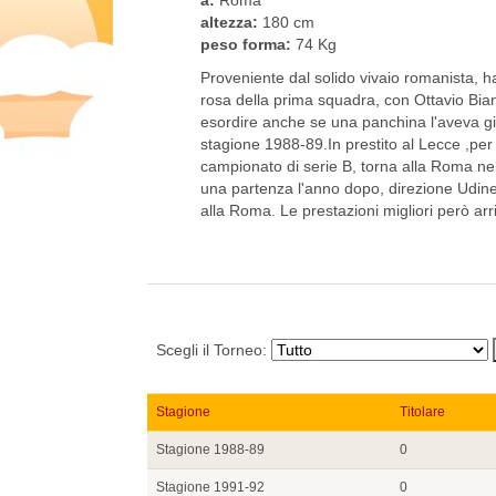
altezza:
180 cm
peso forma:
74 Kg
Proveniente dal solido vivaio romanista, 
rosa della prima squadra, con Ottavio Bia
esordire anche se una panchina l'aveva gi
stagione 1988-89.In prestito al Lecce ,pe
campionato di serie B, torna alla Roma n
una partenza l'anno dopo, direzione Udine 
alla Roma. Le prestazioni migliori però ar
Scegli il Torneo:
Stagione
Titolare
Stagione 1988-89
0
Stagione 1991-92
0