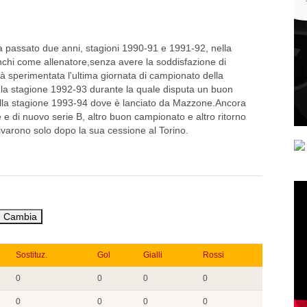
ha passato due anni, stagioni 1990-91 e 1991-92, nella
nchi come allenatore,senza avere la soddisfazione di
à sperimentata l'ultima giornata di campionato della
r la stagione 1992-93 durante la quale disputa un buon
ella stagione 1993-94 dove è lanciato da Mazzone.Ancora
e di nuovo serie B, altro buon campionato e altro ritorno
rivarono solo dopo la sua cessione al Torino.
Sostituz.
Gol
Gialli
Rossi
0
0
0
0
0
0
0
0