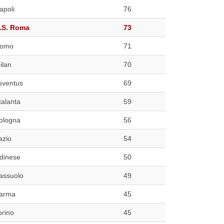
apoli
76
.S. Roma
73
omo
71
ilan
70
uventus
69
talanta
59
ologna
56
azio
54
dinese
50
assuolo
49
arma
45
orino
45