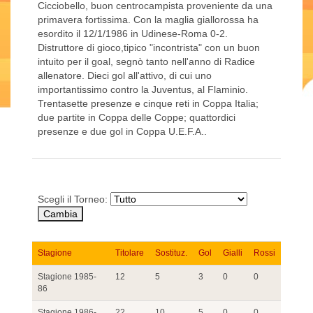
Cicciobello, buon centrocampista proveniente da una
primavera fortissima. Con la maglia giallorossa ha
esordito il 12/1/1986 in Udinese-Roma 0-2.
Distruttore di gioco,tipico "incontrista" con un buon
intuito per il goal, segnò tanto nell'anno di Radice
allenatore. Dieci gol all'attivo, di cui uno
importantissimo contro la Juventus, al Flaminio.
Trentasette presenze e cinque reti in Coppa Italia;
due partite in Coppa delle Coppe; quattordici
presenze e due gol in Coppa U.E.F.A..
Scegli il Torneo:
Stagione
Titolare
Sostituz.
Gol
Gialli
Rossi
Stagione 1985-
12
5
3
0
0
86
Stagione 1986-
22
10
5
0
0