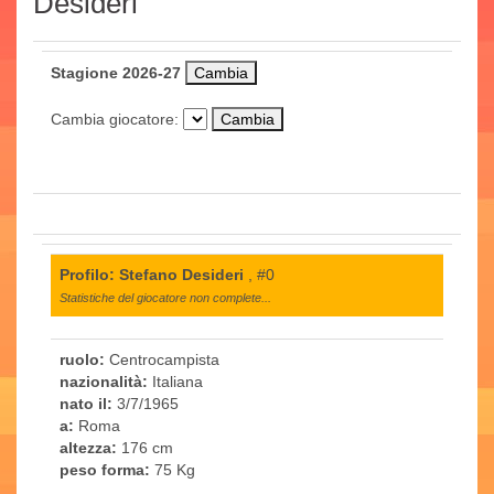
Desideri
Stagione 2026-27
Cambia giocatore:
Profilo: Stefano Desideri
, #0
Statistiche del giocatore non complete...
ruolo:
Centrocampista
nazionalità:
Italiana
nato il:
3/7/1965
a:
Roma
altezza:
176 cm
peso forma:
75 Kg