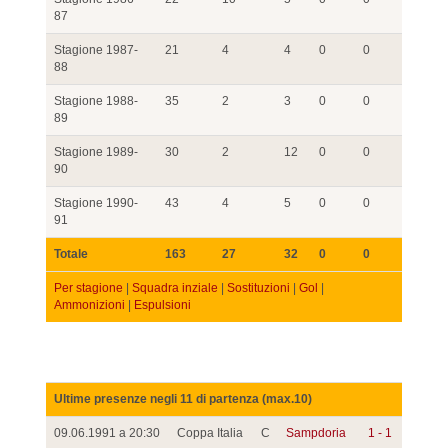
87
Stagione 1987-
21
4
4
0
0
88
Stagione 1988-
35
2
3
0
0
89
Stagione 1989-
30
2
12
0
0
90
Stagione 1990-
43
4
5
0
0
91
Totale
163
27
32
0
0
Per stagione
|
Squadra inziale
|
Sostituzioni
|
Gol
|
Ammonizioni
|
Espulsioni
Ultime presenze negli 11 di partenza (max.10)
09.06.1991 a 20:30
Coppa Italia
C
Sampdoria
1 - 1