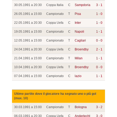
30.05.1991 a 20:30
Coppa Italia
C
Sampdoria
3 - 1
26.05.1991 a 15:00
Campionato
T
Pisa
1 - 0
22.05.1991 a 20:30
Coppa Uefa
C
Inter
1 - 0
19.05.1991 a 15:00
Campionato
C
Napoli
1 - 1
12.05.1991 a 15:00
Campionato
T
Cagliari
0 - 0
24.04.1991 a 20:30
Coppa Uefa
C
Broendby
2 - 1
21.04.1991 a 15:00
Campionato
T
Milan
1 - 1
10.04.1991 a 20:30
Coppa Uefa
T
Broendby
0 - 0
07.04.1991 a 15:00
Campionato
C
lazio
1 - 1
Ultime partite dove il giocatore ha segnato uno o più gol
(max. 10)
30.03.1991 a 15:00
Campionato
T
Bologna
3 - 2
06.03.1991 a 20:30
Coppa Uefa
C
Anderlecht
3 - 0