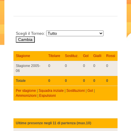
Scegli il Torneo:
Stagione
Titolare
Sostituz.
Gol
Gialli
Rossi
Stagione 2005-
0
0
0
0
0
06
Totale
0
0
0
0
0
Per stagione
|
Squadra inziale
|
Sostituzioni
|
Gol
|
Ammonizioni
|
Espulsioni
Ultime presenze negli 11 di partenza (max.10)