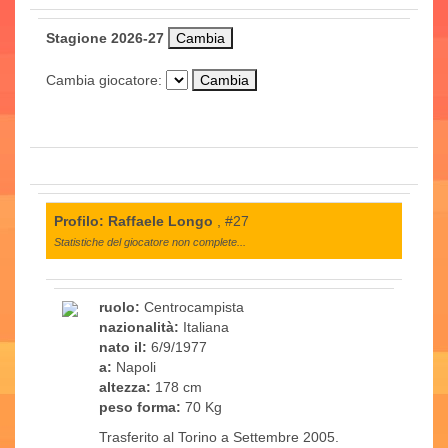
Stagione 2026-27
Cambia giocatore:
Profilo: Raffaele Longo
, #27
Statistiche del giocatore non complete...
ruolo:
Centrocampista
nazionalità:
Italiana
nato il:
6/9/1977
a:
Napoli
altezza:
178 cm
peso forma:
70 Kg
Trasferito al Torino a Settembre 2005.