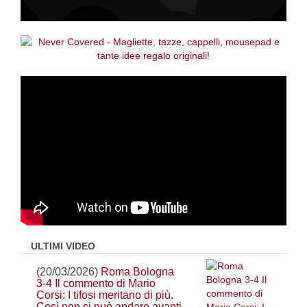
ULTIMI VIDEO
(20/03/2026)
Roma Bologna
3-4 Il commento di Mario
Corsi: I tifosi meritano di più.
Così non si può andare avanti