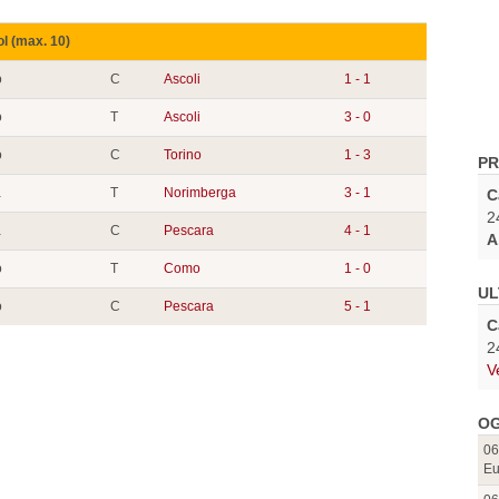
ol (max. 10)
o
C
Ascoli
1 - 1
o
T
Ascoli
3 - 0
o
C
Torino
1 - 3
PR
a
T
Norimberga
3 - 1
C
2
a
C
Pescara
4 - 1
A
o
T
Como
1 - 0
UL
o
C
Pescara
5 - 1
C
2
V
OG
06
Eu