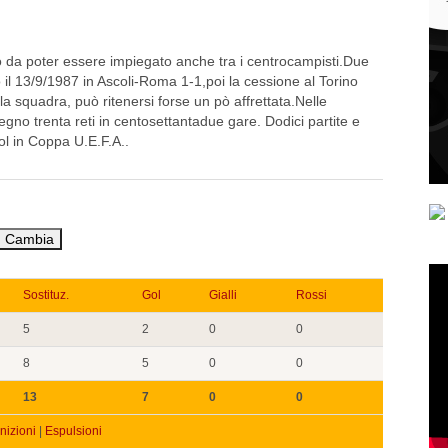
o da poter essere impiegato anche tra i centrocampisti.Due
il 13/9/1987 in Ascoli-Roma 1-1,poi la cessione al Torino
la squadra, può ritenersi forse un pò affrettata.Nelle
egno trenta reti in centosettantadue gare. Dodici partite e
ol in Coppa U.E.F.A..
Sostituz.
Gol
Gialli
Rossi
5
2
0
0
8
5
0
0
13
7
0
0
izioni
|
Espulsioni