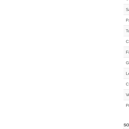
S
P
T
C
F
G
L
C
V
P
SO