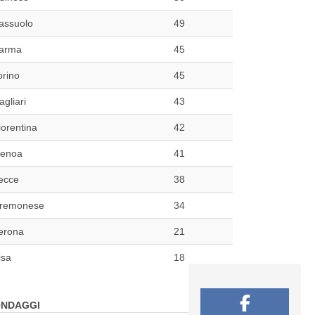
assuolo
49
arma
45
orino
45
agliari
43
iorentina
42
enoa
41
ecce
38
remonese
34
erona
21
isa
18
NDAGGI