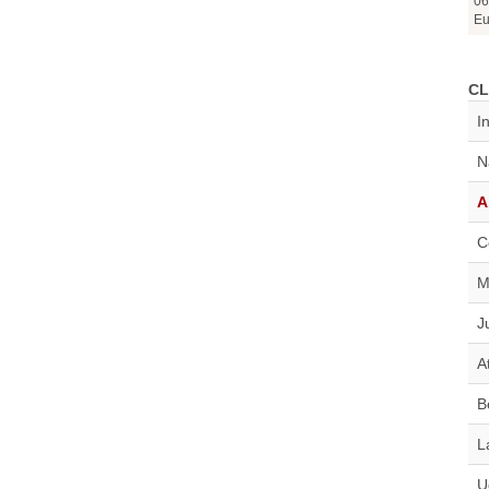
06
Eu
CL
I
N
A
C
M
J
A
B
L
U