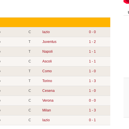
o
C
lazio
0 - 0
o
T
Juventus
1 - 2
o
T
Napoli
1 - 1
o
C
Ascoli
1 - 1
o
T
Como
1 - 0
o
T
Torino
1 - 3
o
C
Cesena
1 - 0
o
C
Verona
0 - 0
o
C
Milan
1 - 3
o
C
lazio
0 - 1