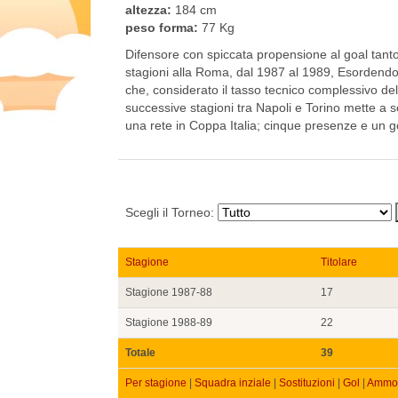
altezza:
184 cm
peso forma:
77 Kg
Difensore con spiccata propensione al goal tant
stagioni alla Roma, dal 1987 al 1989, Esordendo 
che, considerato il tasso tecnico complessivo del
successive stagioni tra Napoli e Torino mette a s
una rete in Coppa Italia; cinque presenze e un g
Scegli il Torneo:
Stagione
Titolare
Stagione 1987-88
17
Stagione 1988-89
22
Totale
39
Per stagione
|
Squadra inziale
|
Sostituzioni
|
Gol
|
Ammon