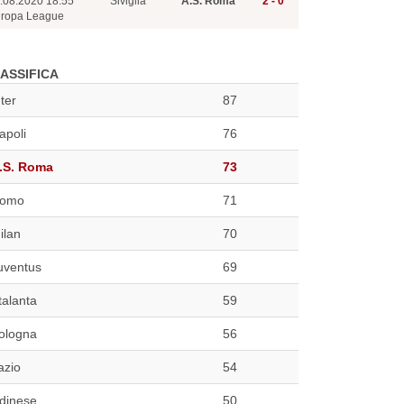
.08.2020 18:55
Siviglia
A.S. Roma
2 - 0
ropa League
ASSIFICA
nter
87
apoli
76
.S. Roma
73
omo
71
ilan
70
uventus
69
talanta
59
ologna
56
azio
54
dinese
50