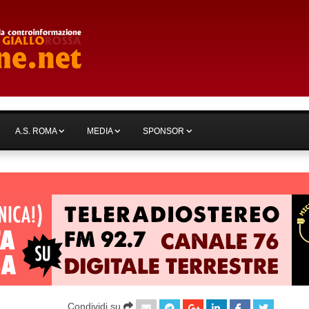
A.S. ROMA
MEDIA
SPONSOR
Condividi su