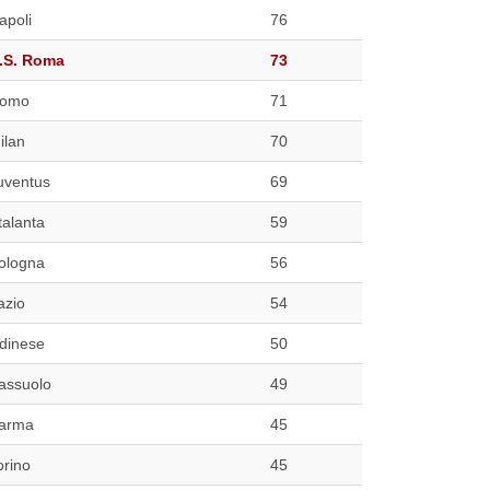
apoli
76
.S. Roma
73
omo
71
ilan
70
uventus
69
talanta
59
ologna
56
azio
54
dinese
50
assuolo
49
arma
45
orino
45