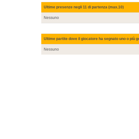
Ultime presenze negli 11 di partenza (max.10)
Nessuno
Ultime partite dove il giocatore ha segnato uno o più g
Nessuno