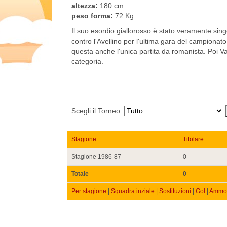
altezza:
180 cm
peso forma:
72 Kg
Il suo esordio giallorosso è stato veramente singo
contro l'Avellino per l'ultima gara del campionat
questa anche l'unica partita da romanista. Poi
categoria.
Scegli il Torneo:
Stagione
Titolare
Stagione 1986-87
0
Totale
0
Per stagione
|
Squadra inziale
|
Sostituzioni
|
Gol
|
Ammon