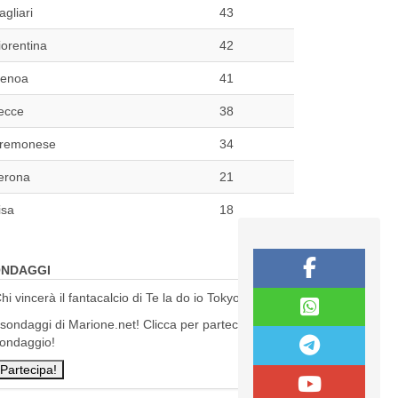
agliari
43
iorentina
42
enoa
41
ecce
38
remonese
34
erona
21
isa
18
NDAGGI
hi vincerà il fantacalcio di Te la do io Tokyo?
 sondaggi di Marione.net! Clicca per partecipare al
ondaggio!