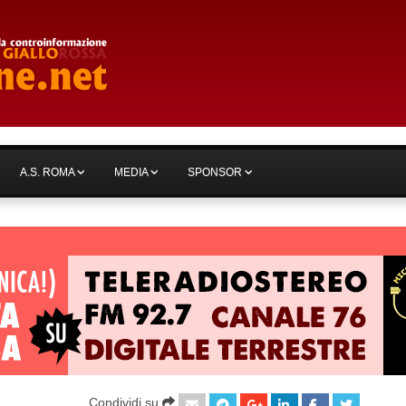
A.S. ROMA
MEDIA
SPONSOR
Condividi su