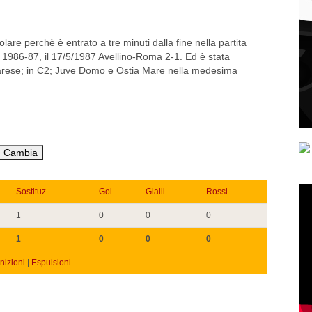
lare perchè è entrato a tre minuti dalla fine nella partita
o 1986-87, il 17/5/1987 Avellino-Roma 2-1. Ed è stata
 Varese; in C2; Juve Domo e Ostia Mare nella medesima
Sostituz.
Gol
Gialli
Rossi
1
0
0
0
1
0
0
0
izioni
|
Espulsioni