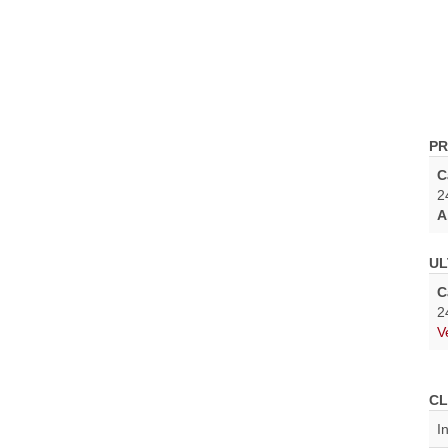
PR
C
2
A
UL
C
2
V
CL
I