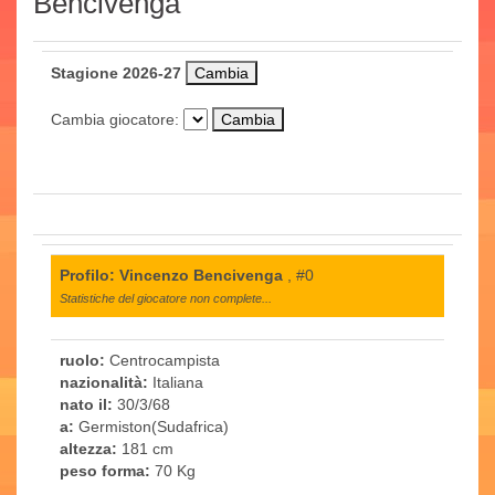
Bencivenga
Stagione 2026-27
Cambia giocatore:
Profilo: Vincenzo Bencivenga
, #0
Statistiche del giocatore non complete...
ruolo:
Centrocampista
nazionalità:
Italiana
nato il:
30/3/68
a:
Germiston(Sudafrica)
altezza:
181 cm
peso forma:
70 Kg