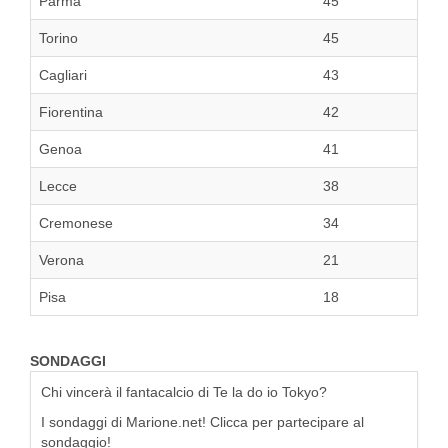
Parma
45
Torino
45
Cagliari
43
Fiorentina
42
Genoa
41
Lecce
38
Cremonese
34
Verona
21
Pisa
18
SONDAGGI
Chi vincerà il fantacalcio di Te la do io Tokyo?
I sondaggi di Marione.net! Clicca per partecipare al
sondaggio!