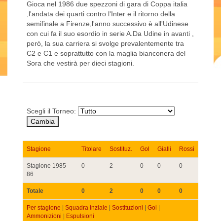
Gioca nel 1986 due spezzoni di gara di Coppa italia
,l'andata dei quarti contro l'Inter e il ritorno della
semifinale a Firenze,l'anno successivo è all'Udinese
con cui fa il suo esordio in serie A.Da Udine in avanti ,
però, la sua carriera si svolge prevalentemente tra
C2 e C1 e soprattutto con la maglia bianconera del
Sora che vestirà per dieci stagioni.
Scegli il Torneo:
Stagione
Titolare
Sostituz.
Gol
Gialli
Rossi
Stagione 1985-
0
2
0
0
0
86
Totale
0
2
0
0
0
Per stagione
|
Squadra inziale
|
Sostituzioni
|
Gol
|
Ammonizioni
|
Espulsioni